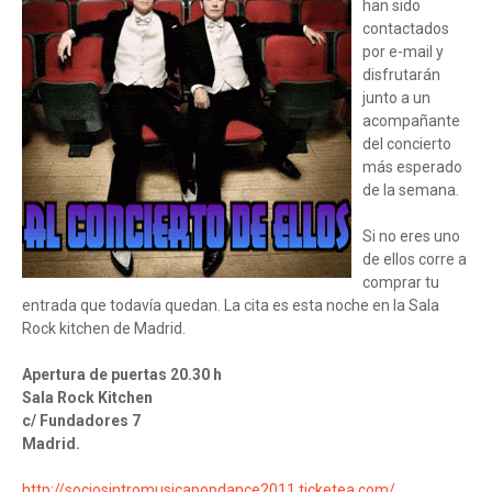
han sido
contactados
por e-mail y
disfrutarán
junto a un
acompañante
del concierto
más esperado
de la semana.
Si no eres uno
de ellos corre a
comprar tu
entrada que todavía quedan. La cita es esta noche en la Sala
Rock kitchen de Madrid.
Apertura de puertas 20.30 h
Sala Rock Kitchen
c/ Fundadores 7
Madrid.
http://
sociosintromusicapopdance2011.
ticketea.com/