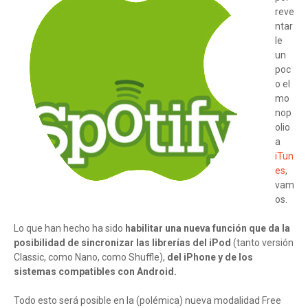
reve
ntar
le
un
poc
o el
mo
nop
olio
a
iTun
es
,
vam
os.
Lo que han hecho ha sido
habilitar una nueva función que da la
posibilidad de sincronizar las librerías del iPod
(tanto versión
Classic, como Nano, como Shuffle),
del iPhone y de los
sistemas compatibles con Android.
Todo esto será posible en la (polémica) nueva modalidad Free