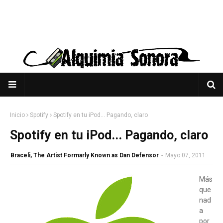
Inicio
Spotify
Spotify en tu iPod... Pagando, claro
Spotify en tu iPod... Pagando, claro
Braceli, The Artist Formarly Known as Dan Defensor
-
Mayo 07, 2011
Más
que
nad
a
por