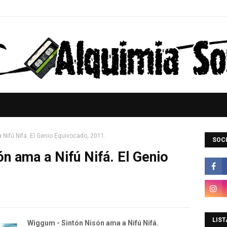
Nifú Nifá. El Genio Equivocado, 2011.
SOCI
n ama a Nifú Nifá. El Genio
LIST
Wiggum - Sintón Nisón ama a Nifú Nifá.