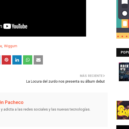
w
Wiggum
POP
MÁS RECIENTE
La Locura del zurdo nos presenta su álbum debut
én Pacheco
 y adicta a las redes sociales y las nuevas tecnologías.