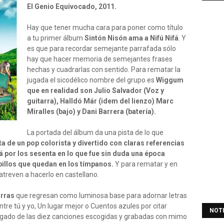
El Genio Equivocado, 2011.
Hay que tener mucha cara para poner como título
a tu primer álbum
Sintón Nisón ama a Nifú Nifá
. Y
es que para recordar semejante parrafada sólo
hay que hacer memoria de semejantes frases
hechas y cuadrarlas con sentido. Para rematar la
jugada el sicodélico nombre del grupo es
Wiggum
que en realidad son Julio Salvador (Voz y
guitarra), Halldó Már (idem del lienzo) Marc
Miralles (bajo) y Dani Barrera (batería).
La portada del álbum da una pista de lo que
ta de un pop colorista y divertido con claras referencias
lá por los sesenta en lo que fue sin duda una época
illos que quedan en los tímpanos.
Y para rematar y en
treven a hacerlo en castellano.
arras
que regresan como luminosa base para adornar letras
ntre tú y yo, Un lugar mejor o Cuentos azules por citar
NOT
egado de las diez canciones escogidas y grabadas con mimo