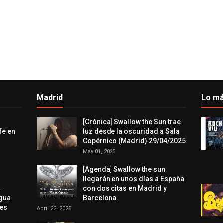
Madrid
Lo má
[Crónica] Swallow the Sun trae
fe en
luz desde la oscuridad a Sala
Copérnico (Madrid) 29/04/2025
May 01, 2025
[Agenda] Swallow the sun
llegarán en unos días a España
s
con dos citas en Madrid y
agua
Barcelona.
res
April 22, 2025