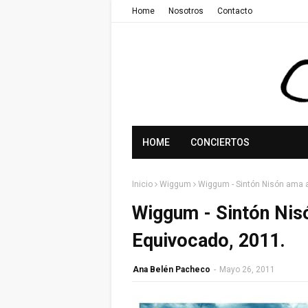
Home
Nosotros
Contacto
HOME
CONCIERTOS
Inicio
Wiggum
Wiggum - Sintón Nisón ama a 
Wiggum - Sintón Nisó
Equivocado, 2011.
Ana Belén Pacheco
-
Mayo 26, 2011