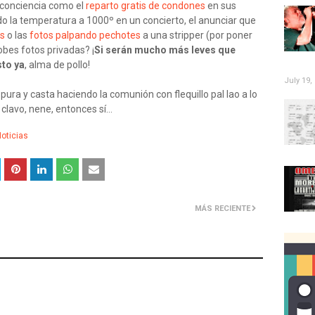
 conciencia como el
reparto gratis de condones
en sus
o la temperatura a 1000º en un concierto, el anunciar que
ns
o las
fotos palpando pechotes
a una stripper (por poner
obes fotos privadas? ¡
Si serán mucho más leves que
sto ya
, alma de pollo!
July 19,
ura y casta haciendo la comunión con flequillo pal lao a lo
lavo, nene, entonces sí...
oticias
MÁS RECIENTE