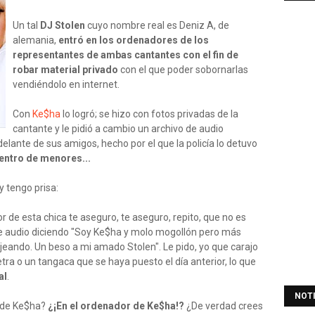
Un tal
DJ Stolen
cuyo nombre real es Deniz A, de
alemania,
entró en los ordenadores de los
representantes de ambas cantantes con el fin de
robar material privado
con el que poder sobornarlas
vendiéndolo en internet.
Con
Ke$ha
lo logró; se hizo con fotos privadas de la
cantante y le pidió a cambio un archivo de audio
elante de sus amigos, hecho por el que la policía lo detuvo
entro de menores...
y tengo prisa:
r de esta chica te aseguro, te aseguro, repito, que no es
e audio diciendo "Soy Ke$ha y molo mogollón pero más
ando. Un beso a mi amado Stolen". Le pido, yo que carajo
etra o un tangaca que se haya puesto el día anterior, lo que
al
.
NOT
r de Ke$ha?
¿¡En el ordenador de Ke$ha!?
¿De verdad crees