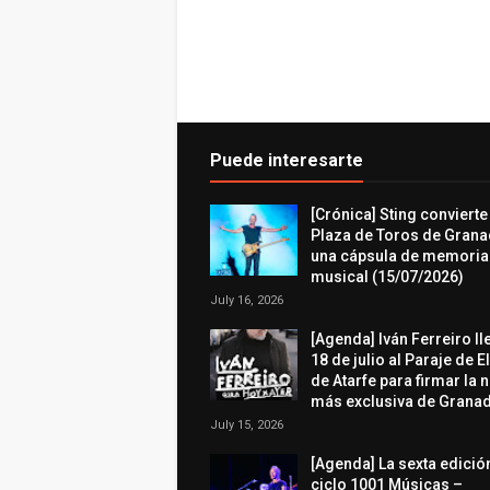
Puede interesarte
[Crónica] Sting convierte
Plaza de Toros de Grana
una cápsula de memoria
musical (15/07/2026)
July 16, 2026
[Agenda] Iván Ferreiro ll
18 de julio al Paraje de E
de Atarfe para firmar la 
más exclusiva de Granad
July 15, 2026
[Agenda] La sexta edició
ciclo 1001 Músicas –