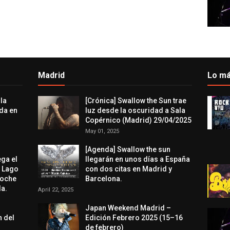
Madrid
Lo má
 la
[Crónica] Swallow the Sun trae
da en
luz desde la oscuridad a Sala
Copérnico (Madrid) 29/04/2025
May 01, 2025
[Agenda] Swallow the sun
ega el
llegarán en unos días a España
l Lago
con dos citas en Madrid y
noche
Barcelona.
a.
April 22, 2025
Japan Weekend Madrid –
n del
Edición Febrero 2025 (15–16
de febrero)