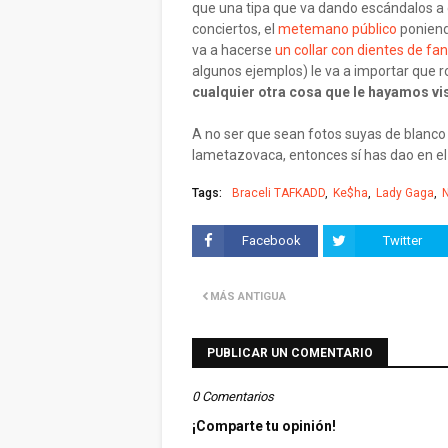
que una tipa que va dando escándalos a
conciertos, el
metemano público
poniend
va a hacerse
un collar con dientes de fa
algunos ejemplos) le va a importar que r
cualquier otra cosa que le hayamos vi
A no ser que sean fotos suyas de blanco p
lametazovaca, entonces sí has dao en el c
Tags:
Braceli TAFKADD
Ke$ha
Lady Gaga
N
Facebook
Twitter
MÁS ANTIGUA
PUBLICAR UN COMENTARIO
0 Comentarios
¡Comparte tu opinión!