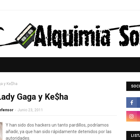
ga y Ke$ha
SOCI
 Lady Gaga y Ke$ha
Defensor
-
Junio 23, 2011
Y han sido dos hackers un tanto pardillos, podríamos
añadir, ya que han sido rápidamente detenidos por las
LIST
autoridades.