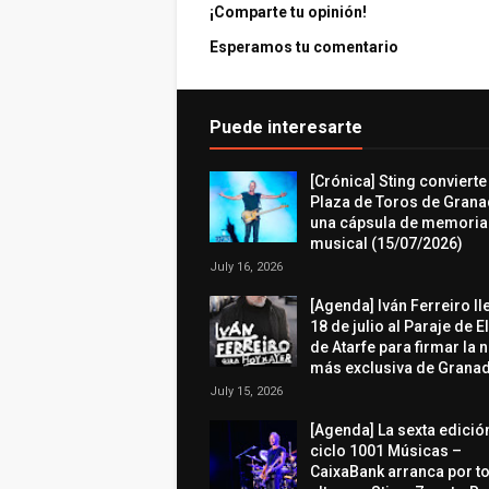
¡Comparte tu opinión!
Esperamos tu comentario
Puede interesarte
[Crónica] Sting convierte
Plaza de Toros de Grana
una cápsula de memoria
musical (15/07/2026)
July 16, 2026
[Agenda] Iván Ferreiro ll
18 de julio al Paraje de E
de Atarfe para firmar la 
más exclusiva de Granad
July 15, 2026
[Agenda] La sexta edició
ciclo 1001 Músicas –
CaixaBank arranca por t