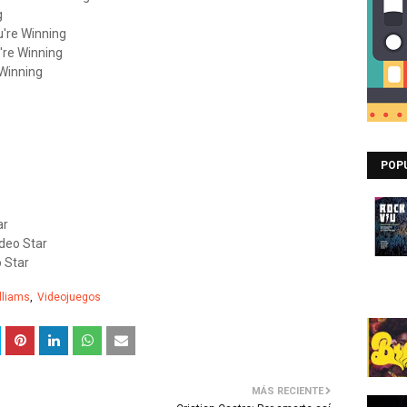
g
're Winning
re Winning
Winning
POP
ar
ideo Star
o Star
lliams
Videojuegos
MÁS RECIENTE