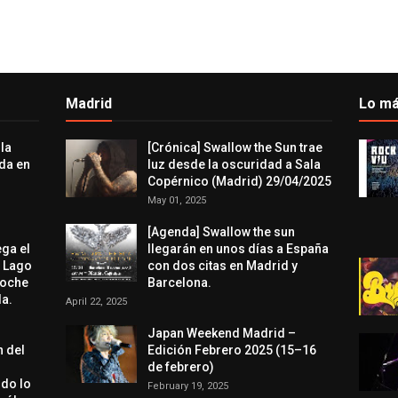
Madrid
Lo má
 la
[Crónica] Swallow the Sun trae
da en
luz desde la oscuridad a Sala
Copérnico (Madrid) 29/04/2025
May 01, 2025
[Agenda] Swallow the sun
ega el
llegarán en unos días a España
l Lago
con dos citas en Madrid y
noche
Barcelona.
a.
April 22, 2025
Japan Weekend Madrid –
n del
Edición Febrero 2025 (15–16
de febrero)
odo lo
February 19, 2025