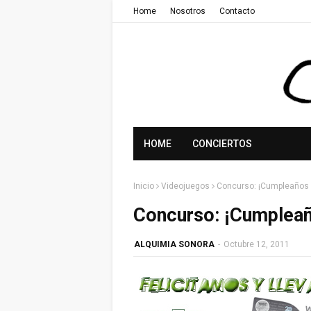
Home
Nosotros
Contacto
HOME
CONCIERTOS
Inicio
Videojuegos
Concurso: ¡Cumpleaños F
Concurso: ¡Cumpleañ
ALQUIMIA SONORA
-
Octubre 12, 2011