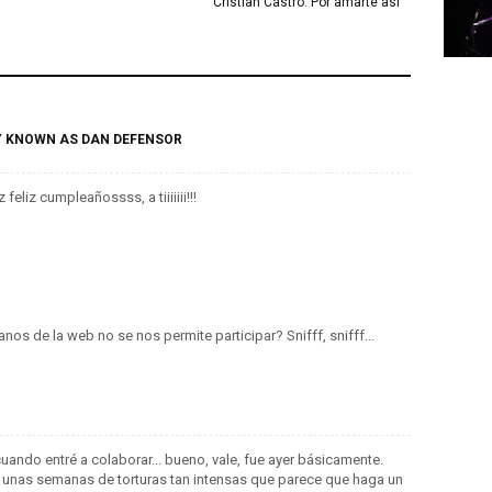
Cristian Castro: Por amarte así
Y KNOWN AS DAN DEFENSOR
feliz cumpleañossss, a tiiiiiii!!!
anos de la web no se nos permite participar? Snifff, snifff...
uando entré a colaborar... bueno, vale, fue ayer básicamente.
o unas semanas de torturas tan intensas que parece que haga un