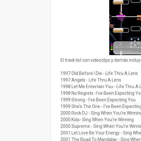
El track list con videoclips y demás inclu
1997 Old Before I Die - Life Thru A Lens
1997 Angels - Life Thru A Lens
1998 Let Me Entertain You - Life Thru A 
1998 No Regrets -I've Been Expecting Y
1999 Strong - I've Been Expecting You
1999 She's The One - I've Been Expectin
2000 Rock DJ - Sing When You're Winnin
2000 Kids- Sing When You're Winning
2000 Supreme - Sing When You're Winni
2001 Let Love Be Your Energy - Sing Wh
2001 The Road To Mandalay - Sing When