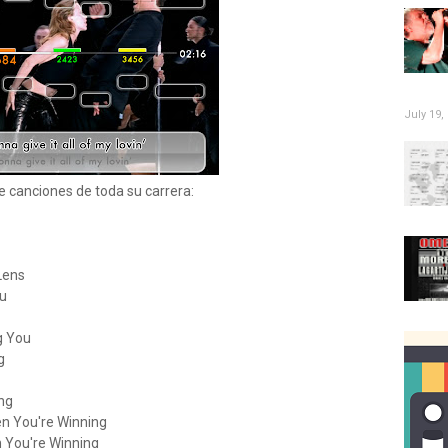
July 19,
ye canciones de toda su carrera:
Lens
ou
g You
g
ng
en You're Winning
 You're Winning