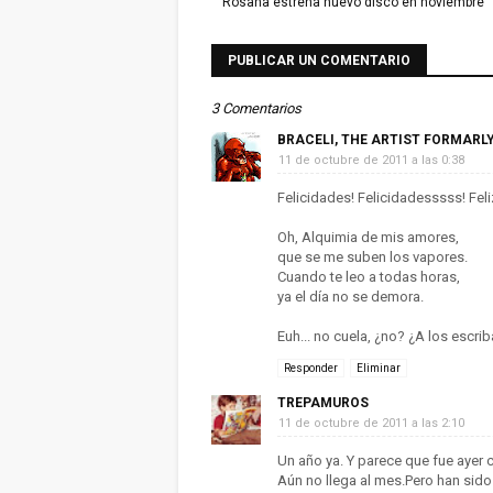
Rosana estrena nuevo disco en noviembre
PUBLICAR UN COMENTARIO
3 Comentarios
BRACELI, THE ARTIST FORMARL
11 de octubre de 2011 a las 0:38
Felicidades! Felicidadesssss! Feliz 
Oh, Alquimia de mis amores,
que se me suben los vapores.
Cuando te leo a todas horas,
ya el día no se demora.
Euh... no cuela, ¿no? ¿A los escrib
Responder
Eliminar
TREPAMUROS
11 de octubre de 2011 a las 2:10
Un año ya. Y parece que fue ayer c
Aún no llega al mes.Pero han sid