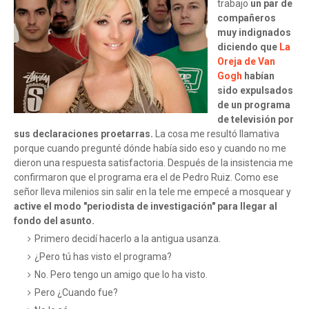
trabajo
un par de
compañeros
muy indignados
diciendo que
La
Oreja de Van
Gogh
habían
sido expulsados
de un programa
de televisión por
sus declaraciones proetarras.
La cosa me resultó llamativa
porque cuando pregunté dónde había sido eso y cuando no me
dieron una respuesta satisfactoria. Después de la insistencia me
confirmaron que el programa era el de Pedro Ruiz. Como ese
señor lleva milenios sin salir en la tele me empecé a mosquear y
active el modo "periodista de investigación" para llegar al
fondo del asunto.
Primero decidí hacerlo a la antigua usanza.
¿Pero tú has visto el programa?
No. Pero tengo un amigo que lo ha visto.
Pero ¿Cuando fue?