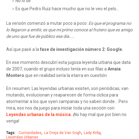
No lo sé
Es que Pedro Ruiz hace mucho que no le veo el pelo...
La versión comenzó a mutar poco a poco:
Es que el programa no
lo llegaron a emitir, es que mi primo conoce al frutero que es amigo
de uno que fue de público ese día....
Así que pasé a la
fase de investigación número 2: Google.
En ese momento descubrí esta jugosa leyenda urbana que data
de 2007, cuando el grupo incluso tenía en sus filas a
Amaia
Montero
que en realidad sería la etarra en cuestión.
En resumen: Las leyendas urbanas existen, son periódicas, van
mutando, evolucionan y reaparecen de forma cíclica para
atormentar a los que oyen campanas y no saben donde... Pero
mira, eso nos da juego para iniciar toda una sección con
Leyendas urbanas de la música.
¡No hay mal que por bien no
venga!
Tags:
Curiosidades
La Oreja de Van Gogh
Lady Kirby
Leyendas Urbanas