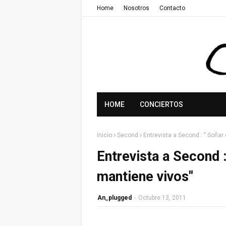
Home
Nosotros
Contacto
HOME
CONCIERTOS
Inicio
Second
Entrevista a Second : " Soñar
Entrevista a Second :
mantiene vivos"
An_plugged
-
Octubre 13, 2011