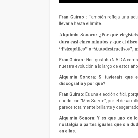
Fran Guirao :
También refleja una acti
llevarla hasta el límite.
Alquimia Sonora:
¿Por qué elegiste
dura casi cinco minutos y que el disco
“Psicopático” o “Autodestructivos”,
Fran Guirao :
Nos gustaba N.A.D.A como 
nuestra evolución a lo largo de estos año
Alquimia Sonora: Si tuvierais que 
discografía y por qué?
Fran Guirao:
Es una elección difícil, p
quedo con “Más Suerte”, por el desarroll
parece totalmente brillante y desgarrado
Alquimia Sonora: Y es que uno de lo
nostalgia a partes iguales que sin dud
en ellas.