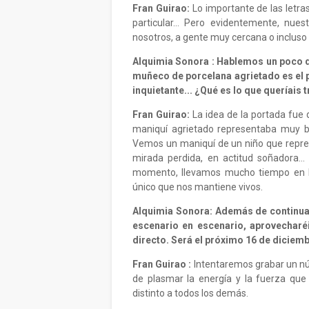
Fran Guirao:
Lo importante de las letras
particular… Pero evidentemente, nues
nosotros, a gente muy cercana o incluso
Alquimia Sonora : Hablemos un poco d
muñeco de porcelana agrietado es el 
inquietante... ¿Qué es lo que queríais 
Fran Guirao:
La idea de la portada fue 
maniquí agrietado representaba muy bie
Vemos un maniquí de un niño que represe
mirada perdida, en actitud soñadora… 
momento, llevamos mucho tiempo en la
único que nos mantiene vivos.
Alquimia Sonora: Además de continua
escenario en escenario, aprovecharéi
directo. Será el próximo 16 de diciem
Fran Guirao :
Intentaremos grabar un nú
de plasmar la energía y la fuerza que
distinto a todos los demás.