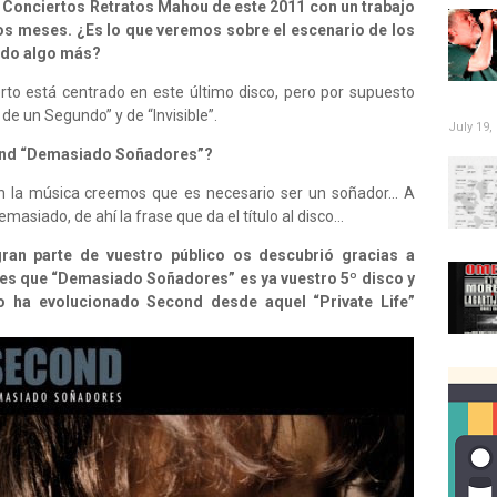
os Conciertos Retratos Mahou de este 2011 con un trabajo
nos meses. ¿Es lo que veremos sobre el escenario de los
vado algo más?
rto está centrado en este último disco, pero por supuesto
e un Segundo” y de “Invisible”.
July 19,
cond “Demasiado Soñadores”?
en la música creemos que es necesario ser un soñador… A
siado, de ahí la frase que da el título al disco…
ran parte de vuestro público os descubrió gracias a
o es que “Demasiado Soñadores” es ya vuestro 5º disco y
 ha evolucionado Second desde aquel “Private Life”