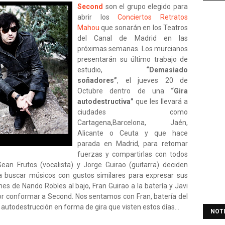
Second
son el grupo elegido para
abrir los
Conciertos Retratos
Mahou
que sonarán en los Teatros
del Canal de Madrid en las
próximas semanas. Los murcianos
presentarán su último trabajo de
estudio,
“Demasiado
soñadores”
, el jueves 20 de
Octubre dentro de una
“Gira
autodestructiva”
que les llevará a
ciudades como
Cartagena,Barcelona, Jaén,
Alicante o Ceuta y que hace
parada en Madrid, para retomar
fuerzas y compartirlas con todos
ean Frutos (vocalista) y Jorge Guirao (guitarra) deciden
 buscar músicos con gustos similares para expresar sus
es de Nando Robles al bajo, Fran Guirao a la batería y Javi
por conformar a Second. Nos sentamos con Fran, batería del
utodestrucción en forma de gira que visten estos días...
NOT