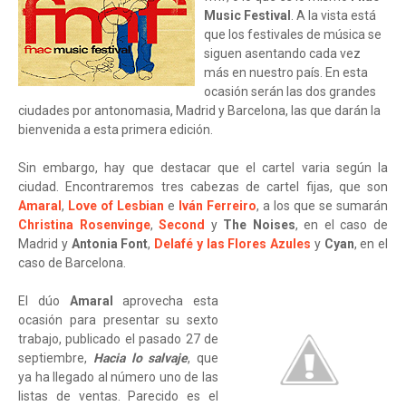
Music Festival
. A la vista está
que los festivales de música se
siguen asentando cada vez
más en nuestro país. En esta
ocasión serán las dos grandes
ciudades por antonomasia, Madrid y Barcelona, las que darán la
bienvenida a esta primera edición.
Sin embargo, hay que destacar que el cartel varia según la
ciudad. Encontraremos tres cabezas de cartel fijas, que son
Amaral
,
Love of Lesbian
e
Iván Ferreiro
, a los que se sumarán
Christina Rosenvinge
,
Second
y
The Noises
, en el caso de
Madrid y
Antonia Font
,
Delafé y las Flores Azules
y
Cyan
, en el
caso de Barcelona.
El dúo
Amaral
aprovecha esta
ocasión para presentar su sexto
trabajo, publicado el pasado 27 de
septiembre,
Ha
cia lo salvaje
, que
ya ha llegado al número uno de las
listas de ventas. Parecido es el