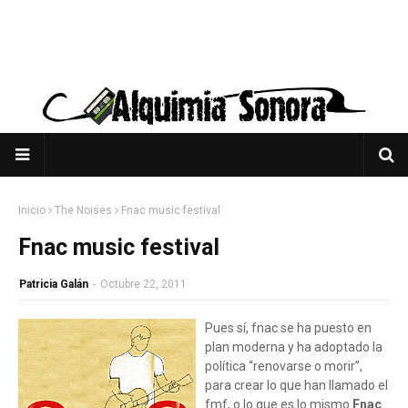
Inicio
The Noises
Fnac music festival
Fnac music festival
Patricia Galán
-
Octubre 22, 2011
Pues sí, fnac se ha puesto en
plan moderna y ha adoptado la
política “renovarse o morir”,
para crear lo que han llamado el
fmf, o lo que es lo mismo
Fnac