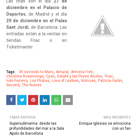
Las citas son el día
27 de
diciembre en el Palacio de
Deportes
, de Madrid y el día
29 de diciembre en el Palau
Sant Jordi
, de Barcelona. Las
entradas están a la ventas en
tiendas Fnac o en
Ticketmaster.
Tags:
30 seconds to Mars
Amaral
Antonia Font
Christina Rosenvinge
Cyan
Delafé y las Flores Azules
Fnac
Iván Ferreiro
Los Piratas
Love of Lesbian
Noticias
Patricia Galán
Second
The Noises
MÁS ANTIGUA
MÁS RECIENTE
Supersubmarina: desde las
Enrique Iglesias se emociona
profundidades del mar a la Sala
con un fan
Apolo de Barcelona