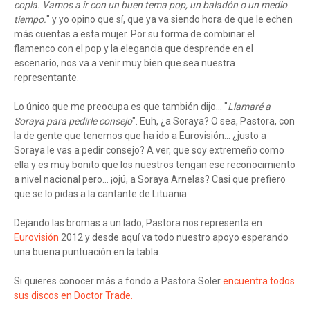
copla. Vamos a ir con un buen tema pop, un baladón o un medio
tiempo.
" y yo opino que sí, que ya va siendo hora de que le echen
más cuentas a esta mujer. Por su forma de combinar el
flamenco con el pop y la elegancia que desprende en el
escenario, nos va a venir muy bien que sea nuestra
representante.
Lo único que me preocupa es que también dijo... "
Llamaré a
Soraya para pedirle consejo
". Euh, ¿a Soraya? O sea, Pastora, con
la de gente que tenemos que ha ido a Eurovisión... ¿justo a
Soraya le vas a pedir consejo? A ver, que soy extremeño como
ella y es muy bonito que los nuestros tengan ese reconocimiento
a nivel nacional pero... ¡ojú, a Soraya Arnelas? Casi que prefiero
que se lo pidas a la cantante de Lituania...
Dejando las bromas a un lado, Pastora nos representa en
Eurovisión
2012 y desde aquí va todo nuestro apoyo esperando
una buena puntuación en la tabla.
Si quieres conocer más a fondo a Pastora Soler
encuentra todos
sus discos en Doctor Trade.