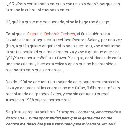
-¿Sí? ¿Pero con la mano entera o con un sólo dedo? ¡porque con
la mano le cubre tol cuerpazo entero!
Uf, qué ha gusto me he quedado, si no lo hago me da algo...
Total que ni
Falete
, ni
Deborah Ombres
, al final quién se ha
llevado el gato al agua es la sevillana Pastora Soler y, por una vez
(bah, a quién quiero engañar si lo hago siempre), voy a saltarme
la profesionalidad que me caracteriza y voy a gritar un enérgico
"¡Sí! ¡Ya era hora, coño!" a su favor. Y es que, debilidades de cada
uno, me cae muy bien esta chica y opino que no ha obtenido el
reconocimiento que se merece.
Desde 1994 se encuentra trabajando en el panorama musical y
lleva ya editados, si las cuentas no me fallan, 9 álbumes más un
recopilatorio de grandes éxitos; y eso sin contar su primer
trabajo en 1988 bajo su nombre real.
Según sus propias palabras: "
Estoy muy contenta, emocionada e
ilusionada.
Es una oportunidad para que la gente que no me
conoce me descubra y va a ser bueno para mi carrera
. No será