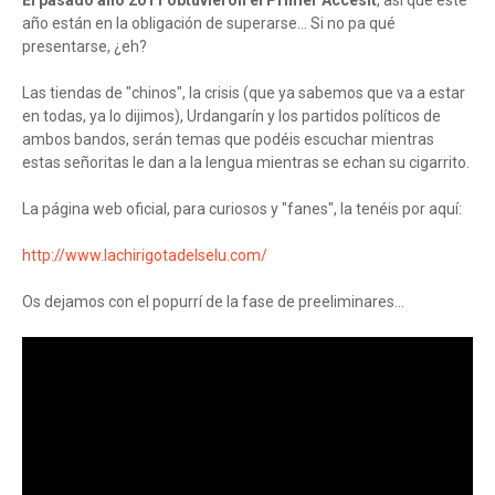
El pasado año 2011 obtuvieron el Primer Accesit
, así que este
año están en la obligación de superarse... Si no pa qué
presentarse, ¿eh?
Las tiendas de "chinos", la crisis (que ya sabemos que va a estar
en todas, ya lo dijimos), Urdangarín y los partidos políticos de
ambos bandos, serán temas que podéis escuchar mientras
estas señoritas le dan a la lengua mientras se echan su cigarrito.
La página web oficial, para curiosos y "fanes", la tenéis por aquí:
http://www.lachirigotadelselu.com/
Os dejamos con el popurrí de la fase de preeliminares...