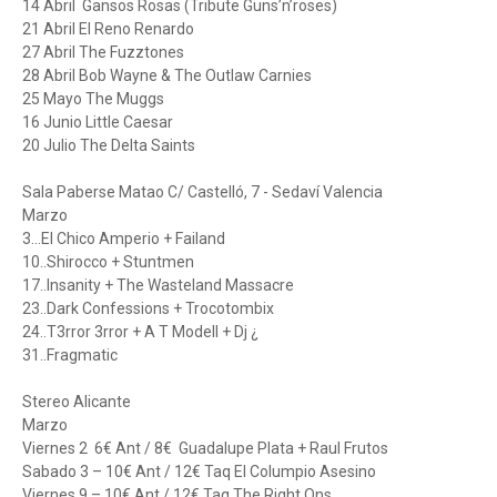
14 Abril Gansos Rosas (Tribute Guns’n’roses)
21 Abril El Reno Renardo
27 Abril The Fuzztones
28 Abril Bob Wayne & The Outlaw Carnies
25 Mayo The Muggs
16 Junio Little Caesar
20 Julio The Delta Saints
Sala Paberse Matao C/ Castelló, 7 - Sedaví Valencia
Marzo
3...El Chico Amperio + Failand
10..Shirocco + Stuntmen
17..Insanity + The Wasteland Massacre
23..Dark Confessions + Trocotombix
24..T3rror 3rror + A T Modell + Dj ¿
31..Fragmatic
Stereo Alicante
Marzo
Viernes 2 6€ Ant / 8€ Guadalupe Plata + Raul Frutos
Sabado 3 – 10€ Ant / 12€ Taq El Columpio Asesino
Viernes 9 – 10€ Ant / 12€ Taq The Right Ons