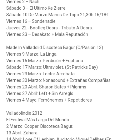
Viernes 2 – Nach.
Sábado 3 – El Ultimo Ke Zierre.
Sábado 10 De Marzo Manos De Topo 21,30h 16/18€
Viernes 16 – Sondenadie.
Jueves 22 - Bootleg Doors - Tributo A Doors.
Viernes 23 – Desakato + Mala Reputación
Made In Valladolid Discoteca Bagur (C/Pasión 13)
Viernes 9 Marzo: La Linga
Viernes 16 Marzo: Perdición + Euphoria
Sábado 17 Marzo: Ultraviolet. (St Patricks Day)
Viernes 23 Marzo: Lector Acrobata
Viernes 30 Marzo: Nonasound + Extrañas Compañias
Viernes 20 Abril: Sharon Bates + Pilgrims
Viernes 27 Abril: Left + Sin Arreglo
Viernes 4 Mayo: Femónemos + Repetidores
Valladolindie 2012
El Festival Más Largo Del Mundo
2 Marzo: Cooper. Discoteca Bagur.
13 Abril: Zahara.
14 Abril: Love Of Lesbian. Auditorio Miguel Delibes (En