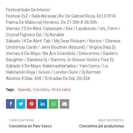
Festival Indie De Interior
Festival 2x2 / Sala Abraxas (Av. De Gabriel Roca, 42 | 07014
Palma De Mallorca) Horarios: De 21:30h A 06:00h.
Viernes 13 De Abril: Catpeople / Kav / Layabouts / Uni_Form /
Crystal Fighters Djs / Dj Amable
Sábado 14 De Abril: Tab / My Dear Flotsam / Norton / Chinese
Christmas Cards / Jerry Bouthier (Kitsuné) / Virgina Díaz Dj
Viernes 4 De Mayo: We Are Scientists / Delorentos / Gaoler’s
Daughter / Daniless Dj / Sammy Jo Scissor Sisters Tour Dj
Sábado 5 De Mayo: Kakkmaddafakka / Yani Como / La
Habitación Roja / Grises / London Guns / Dj Kerman
Abonos 4 Días: 60€ / Entradas De Día: 20/25€
Tags:
Agenda
Concierto
Otras salas
MÁS ANTIGUA
MÁS RECIENTE
Conciertos en País Vasco
Conciertos por productoras