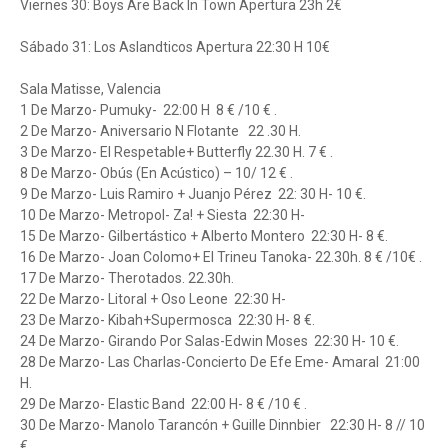
Viernes 30: Boys Are Back In Town Apertura 23h 2€
Sábado 31: Los Aslandticos Apertura 22:30 H 10€
Sala Matisse, Valencia
1 De Marzo- Pumuky- 22:00 H 8 € /10 € .
2 De Marzo- Aniversario N Flotante 22 .30 H.
3 De Marzo- El Respetable+ Butterfly 22.30 H. 7 € .
8 De Marzo- Obús (En Acústico) – 10/ 12 € .
9 De Marzo- Luis Ramiro + Juanjo Pérez 22: 30 H- 10 €.
10 De Marzo- Metropol- Za! + Siesta 22:30 H-
15 De Marzo- Gilbertástico + Alberto Montero 22:30 H- 8 €.
16 De Marzo- Joan Colomo+ El Trineu Tanoka- 22.30h. 8 € /10€ .
17 De Marzo- Therotados. 22.30h.
22 De Marzo- Litoral + Oso Leone 22:30 H-
23 De Marzo- Kibah+Supermosca 22:30 H- 8 €.
24 De Marzo- Girando Por Salas-Edwin Moses 22:30 H- 10 €.
28 De Marzo- Las Charlas-Concierto De Efe Eme- Amaral 21:00
H.
29 De Marzo- Elastic Band 22:00 H- 8 € /10 € .
30 De Marzo- Manolo Tarancón + Guille Dinnbier 22:30 H- 8 // 10
€ .