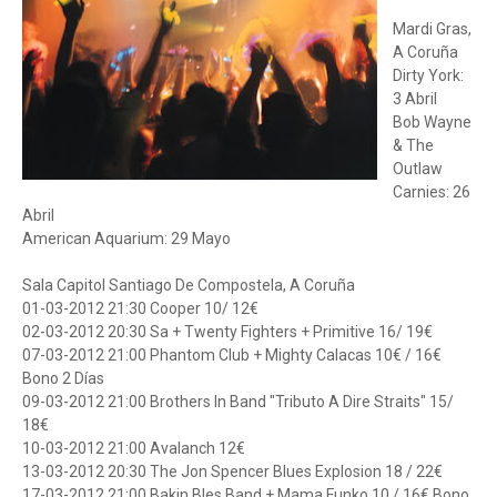
Mardi Gras,
A Coruña
Dirty York:
3 Abril
Bob Wayne
& The
Outlaw
Carnies: 26
Abril
American Aquarium: 29 Mayo
Sala Capitol Santiago De Compostela, A Coruña
01-03-2012 21:30 Cooper 10/ 12€
02-03-2012 20:30 Sa + Twenty Fighters + Primitive 16/ 19€
07-03-2012 21:00 Phantom Club + Mighty Calacas 10€ / 16€
Bono 2 Días
09-03-2012 21:00 Brothers In Band "Tributo A Dire Straits" 15/
18€
10-03-2012 21:00 Avalanch 12€
13-03-2012 20:30 The Jon Spencer Blues Explosion 18 / 22€
17-03-2012 21:00 Bakin Bles Band + Mama Funko 10 / 16€ Bono