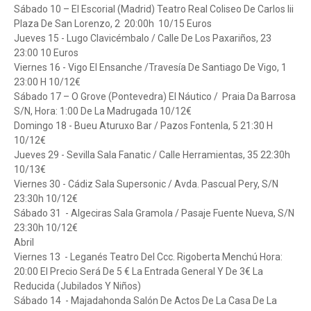
Sábado 10 – El Escorial (Madrid) Teatro Real Coliseo De Carlos Iii
Plaza De San Lorenzo, 2 20:00h 10/15 Euros
Jueves 15 - Lugo Clavicémbalo / Calle De Los Paxariños, 23
23:00 10 Euros
Viernes 16 - Vigo El Ensanche /Travesía De Santiago De Vigo, 1
23:00 H 10/12€
Sábado 17 – O Grove (Pontevedra) El Náutico / Praia Da Barrosa
S/N, Hora: 1:00 De La Madrugada 10/12€
Domingo 18 - Bueu Aturuxo Bar / Pazos Fontenla, 5 21:30 H
10/12€
Jueves 29 - Sevilla Sala Fanatic / Calle Herramientas, 35 22:30h
10/13€
Viernes 30 - Cádiz Sala Supersonic / Avda. Pascual Pery, S/N
23:30h 10/12€
Sábado 31 - Algeciras Sala Gramola / Pasaje Fuente Nueva, S/N
23:30h 10/12€
Abril
Viernes 13 - Leganés Teatro Del Ccc. Rigoberta Menchú Hora:
20:00 El Precio Será De 5 € La Entrada General Y De 3€ La
Reducida (Jubilados Y Niños)
Sábado 14 - Majadahonda Salón De Actos De La Casa De La