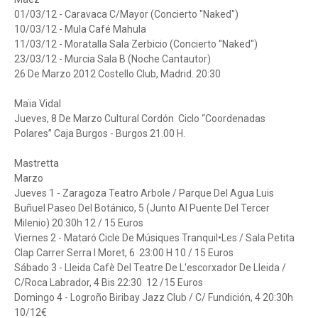
01/03/12 - Caravaca C/Mayor (Concierto "Naked")
10/03/12 - Mula Café Mahula
11/03/12 - Moratalla Sala Zerbicio (Concierto "Naked")
23/03/12 - Murcia Sala B (Noche Cantautor)
26 De Marzo 2012 Costello Club, Madrid. 20:30
Maïa Vidal
Jueves, 8 De Marzo Cultural Cordón Ciclo “Coordenadas
Polares” Caja Burgos - Burgos 21.00 H.
Mastretta
Marzo
Jueves 1 - Zaragoza Teatro Arbole / Parque Del Agua Luis
Buñuel Paseo Del Botánico, 5 (Junto Al Puente Del Tercer
Milenio) 20:30h 12 / 15 Euros
Viernes 2 - Mataró Cicle De Músiques Tranquil•Les / Sala Petita
Clap Carrer Serra I Moret, 6 23:00 H 10 / 15 Euros
Sábado 3 - Lleida Cafè Del Teatre De L'escorxador De Lleida /
C/Roca Labrador, 4 Bis 22:30 12 /15 Euros
Domingo 4 - Logroño Biribay Jazz Club / C/ Fundición, 4 20:30h
10/12€