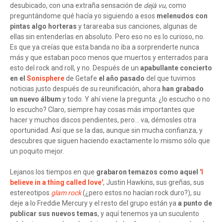
desubicado, con una extraña sensación de
dejà vu
, como
preguntándome qué hacía yo siguiendo a esos
melenudos con
pintas algo horteras
y tarareaba sus canciones, algunas de
ellas sin entenderlas en absoluto. Pero eso no es lo curioso, no.
Es que ya creías que esta banda no iba a sorprenderte nunca
más y que estaban poco menos que muertos y enterrados para
esto del rock and roll, y no. Después de un
apabullante concierto
en el
Sonisphere
de Getafe
el año pasado
del que tuvimos
noticias justo después de su reunificación, ahora
han grabado
un nuevo álbum
y todo. Y ahí viene la pregunta: ¿lo escucho o no
lo escucho? Claro, siempre hay cosas más importantes que
hacer y muchos discos pendientes, pero... va, démosles otra
oportunidad. Así que se la das, aunque sin mucha confianza, y
descubres que siguen haciendo exactamente lo mismo sólo que
un poquito mejor.
Lejanos los tiempos en que
grabaron temazos como aquel
'I
believe in a thing called love'
, Justin Hawkins, sus greñas, sus
estereotipos
glam rock
(¿pero estos no hacían rock duro?), su
deje a lo Freddie Mercury y el resto del grupo están ya
a punto de
publicar sus nuevos temas
, y aquí tenemos ya un suculento