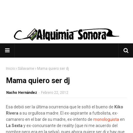
Inicio
Sálavame
Mama quiero ser dj
Mama quiero ser dj
Nacho Hernández
-
Febrero 22, 2012
Esa debió ser la última ocurrencia que le soltó el bueno de
Kiko
Rivera
a su orgullosa madre. El ex-aspirante a futbolista, ex-
camarero en el bar de su madre, ex-intento de
monologuista
en
La Sexta
y ex-concursante de reality (que ni me acuerdo del
nombre pero era en la selva), pues ahora quiere ser dj y hay que