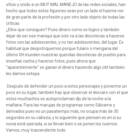
oficio y unido a un MUY MAL MANEJO de las redes sociales, han
hecho que todos estos figurines sean por un lado el hazme reir
de gran parte de la profesión y por otro lado objeto de todas las
críticas.
¿Ellos que consiguen? Pues dinero como es lógico y también
dejar de ser ese maniquí que solo va a las discotecas a hacerse
fotos con las adolescentes, y no tan adolescentes, del lugar. Es
habitual que despotriquemos porque fulano o mengana del
último GH inunden nuestras queridas discotecas de pueblo para
enseñas cacha y hacerse fotos, pues ahora que
"aparentemente" se ganan el dinero haciendo algo útil también
les damos estopa.
Después de defender un poco a estos personajes y ponerme un
poco en su lugar, también hay que observar el descaro con el que
estos muchachos se autoproclaman djs de la noche a la
mañana. Para las marujas de programas como Sálvame y
derivados pues es un pasatiempo más, no ocupa más de 30
segundos en su cabeza, y lo siguiente que piensen es en si su
novia está operada, si se llevan bien o se ponen los cuernos.
Vamos, muy trascendente todo.