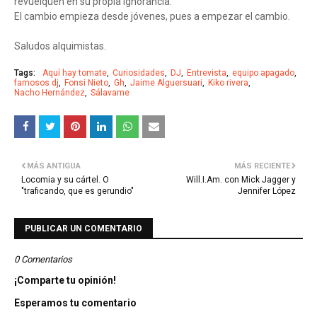
revuelquen en su propia ignorancia.
El cambio empieza desde jóvenes, pues a empezar el cambio.
Saludos alquimistas.
Tags:
Aquí hay tomate
Curiosidades
DJ
Entrevista
equipo apagado
famosos dj
Fonsi Nieto
Gh
Jaime Alguersuari
Kiko rivera
Nacho Hernández
Sálavame
MÁS ANTIGUA
MÁS RECIENTE
Locomia y su cártel. O
Will.I.Am. con Mick Jagger y
"traficando, que es gerundio"
Jennifer López
PUBLICAR UN COMENTARIO
0 Comentarios
¡Comparte tu opinión!
Esperamos tu comentario