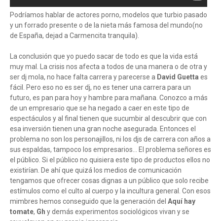
Podríamos hablar de actores porno, modelos que turbio pasado
y un forrado presente o de la nieta más famosa del mundo(no
de España, dejad a Carmencita tranquila).
La conclusión que yo puedo sacar de todo es que la vida está
muy mal. La crisis nos afecta a todos de una manera o de otra y
ser dj mola, no hace falta carrera y parecerse a
David Guetta
es
fácil. Pero eso no es ser dj, no es tener una carrera para un
futuro, es pan para hoy y hambre para mañana. Conozco a más
de un empresario que se ha negado a caer en este tipo de
espectáculos y al final tienen que sucumbir al descubrir que con
esa inversión tienen una gran noche asegurada. Entonces el
problema no son los personajillos, ni los djs de carrera con años a
sus espaldas, tampoco los empresarios... El problema señores es
el público. Si el público no quisiera este tipo de productos ellos no
existirían. De ahí que quizá los medios de comunicación
tengamos que ofrecer cosas dignas a un público que solo recibe
estímulos como el culto al cuerpo y la incultura general. Con esos
mimbres hemos conseguido que la generación del
Aquí hay
tomate
,
Gh
y demás experimentos sociológicos vivan y se