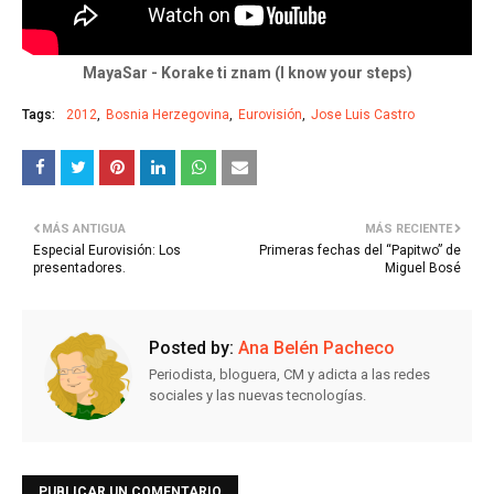
MayaSar - Korake ti znam (I know your steps)
Tags:
2012
Bosnia Herzegovina
Eurovisión
Jose Luis Castro
MÁS ANTIGUA
MÁS RECIENTE
Especial Eurovisión: Los
Primeras fechas del “Papitwo” de
presentadores.
Miguel Bosé
Posted by:
Ana Belén Pacheco
Periodista, bloguera, CM y adicta a las redes
sociales y las nuevas tecnologías.
PUBLICAR UN COMENTARIO