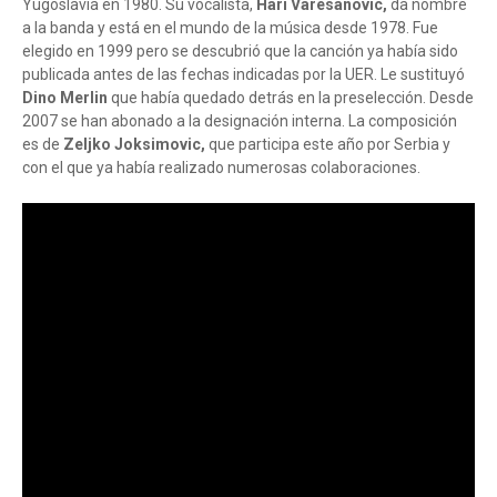
Yugoslavia en 1980. Su vocalista,
Hari Varesanovic,
da nombre
a la banda y está en el mundo de la música desde 1978. Fue
elegido en 1999 pero se descubrió que la canción ya había sido
publicada antes de las fechas indicadas por la UER. Le sustituyó
Dino Merlin
que había quedado detrás en la preselección. Desde
2007 se han abonado a la designación interna. La composición
es de
Zeljko Joksimovic,
que participa este año por Serbia y
con el que ya había realizado numerosas colaboraciones.