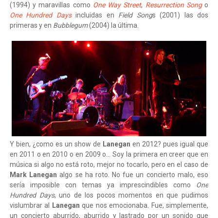
(1994) y maravillas como
One Way Street
,
Resurrection Song
o
One Hundred Days
incluidas en
Field Song
s (2001) las dos
primeras y en
Bubblegum
(2004) la última.
Y bien, ¿como es un show de
Lanegan
en 2012? pues igual que
en 2011 o en 2010 o en 2009 o... Soy la primera en creer que en
música si algo no está roto, mejor no tocarlo, pero en el caso de
Mark Lanegan
algo se ha roto. No fue un concierto malo, eso
sería imposible con temas ya imprescindibles como
One
Hundred Days
, uno de los pocos momentos en que pudimos
vislumbrar al
Lanegan
que nos emocionaba. Fue, simplemente,
un concierto aburrido, aburrido y lastrado por un sonido que