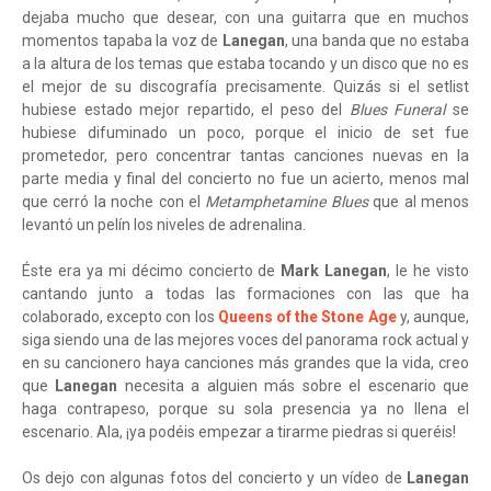
dejaba mucho que desear, con una guitarra que en muchos
momentos tapaba la voz de
Lanegan
, una banda que no estaba
a la altura de los temas que estaba tocando y un disco que no es
el mejor de su discografía precisamente. Quizás si el setlist
hubiese estado mejor repartido, el peso del
Blues Funeral
se
hubiese difuminado un poco, porque el inicio de set fue
prometedor, pero concentrar tantas canciones nuevas en la
parte media y final del concierto no fue un acierto, menos mal
que cerró la noche con el
Metamphetamine Blues
que al menos
levantó un pelín los niveles de adrenalina.
Éste era ya mi décimo concierto de
Mark Lanegan
, le he visto
cantando junto a todas las formaciones con las que ha
colaborado, excepto con los
Queens of the Stone Age
y, aunque,
siga siendo una de las mejores voces del panorama rock actual y
en su cancionero haya canciones más grandes que la vida, creo
que
Lanegan
necesita a alguien más sobre el escenario que
haga contrapeso, porque su sola presencia ya no llena el
escenario. Ala, ¡ya podéis empezar a tirarme piedras si queréis!
Os dejo con algunas fotos del concierto y un vídeo de
Lanegan