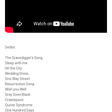
Setlist
The Gravedigger's Song
Sleep with me
Hit the City
Wedding Dress
One Way Street
Resurrection Song
Wish you Well
Gray Goes Black
Crawlspace
Quiver Syndrome
One Hundred Days