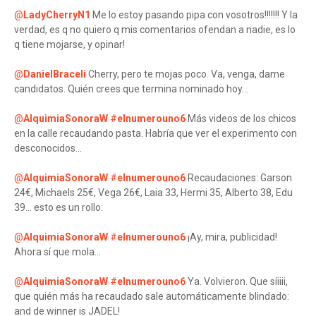
@
LadyCherryN1
Me lo estoy pasando pipa con vosotros!!!!!!! Y la
verdad, es q no quiero q mis comentarios ofendan a nadie, es lo
q tiene mojarse, y opinar!
@
DanielBraceli
Cherry, pero te mojas poco. Va, venga, dame
candidatos. Quién crees que termina nominado hoy...
@
AlquimiaSonoraW
#
elnumerouno6
Más videos de los chicos
en la calle recaudando pasta. Habría que ver el experimento con
desconocidos...
@
AlquimiaSonoraW
#
elnumerouno6
Recaudaciones: Garson
24€, Michaels 25€, Vega 26€, Laia 33, Hermi 35, Alberto 38, Edu
39... esto es un rollo.
@
AlquimiaSonoraW
#
elnumerouno6
¡Ay, mira, publicidad!
Ahora sí que mola...
@
AlquimiaSonoraW
#
elnumerouno6
Ya. Volvieron. Que síiiii,
que quién más ha recaudado sale automáticamente blindado:
and de winner is JADEL!