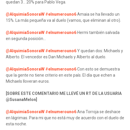
quedan 3... 20% para Pablo Vega.
@
AlquimiaSonoraW
#
elnumerouno6
Amaia se ha llevado un
15%. La más pequeña va al duelo (vamos, que eliminan al otro).
@
AlquimiaSonoraW
#
elnumerouno6
Hermi también salvada
en segunda posición...
@
AlquimiaSonoraW
#
elnumerouno6
Y quedan dos: Michaels y
Alberto. El vencedor es Dan Michaels y Alberto al duelo.
@
AlquimiaSonoraW
#
elnumerouno6
Con esto se demuestra
que la gente no tiene criterio en este país. El día que echen a
Michaels lloveran euros.
[SOBRE ESTE COMENTARIO ME LLEVÉ UN RT DE LA USUARIA
@SusanaMelon]
@
AlquimiaSonoraW
#
elnumerouno6
Ana Torroja se deshace
en lágrimas. Para mi que no está muy de acuerdo con el duelo de
esta noche.