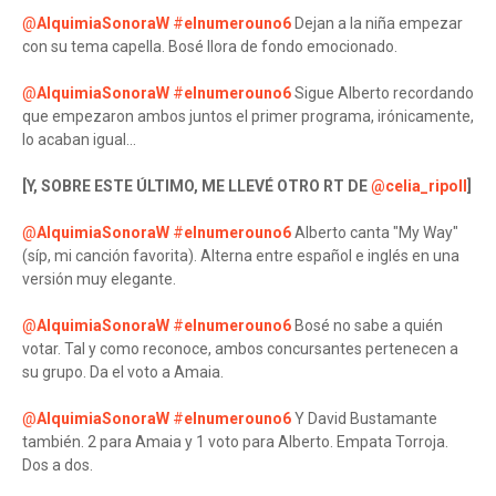
@
AlquimiaSonoraW
#
elnumerouno6
Dejan a la niña empezar
con su tema capella. Bosé llora de fondo emocionado.
@
AlquimiaSonoraW
#
elnumerouno6
Sigue Alberto recordando
que empezaron ambos juntos el primer programa, irónicamente,
lo acaban igual...
[Y, SOBRE ESTE ÚLTIMO, ME LLEVÉ OTRO RT DE
@
celia_ripoll
]
@
AlquimiaSonoraW
#
elnumerouno6
Alberto canta "My Way"
(síp, mi canción favorita). Alterna entre español e inglés en una
versión muy elegante.
@
AlquimiaSonoraW
#
elnumerouno6
Bosé no sabe a quién
votar. Tal y como reconoce, ambos concursantes pertenecen a
su grupo. Da el voto a Amaia.
@
AlquimiaSonoraW
#
elnumerouno6
Y David Bustamante
también. 2 para Amaia y 1 voto para Alberto. Empata Torroja.
Dos a dos.