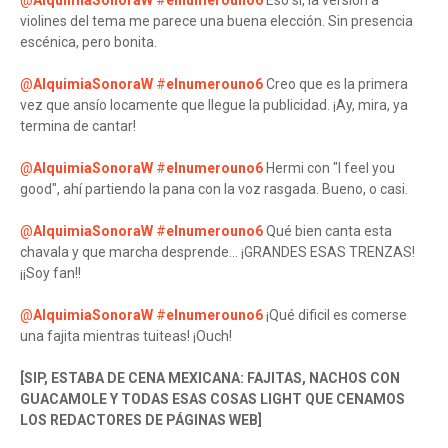
@
AlquimiaSonoraW
#
elnumerouno6
Eso sí, la versión a
violines del tema me parece una buena elección. Sin presencia
escénica, pero bonita.
@
AlquimiaSonoraW
#
elnumerouno6
Creo que es la primera
vez que ansío locamente que llegue la publicidad. ¡Ay, mira, ya
termina de cantar!
@
AlquimiaSonoraW
#
elnumerouno6
Hermi con "I feel you
good", ahí partiendo la pana con la voz rasgada. Bueno, o casi.
@
AlquimiaSonoraW
#
elnumerouno6
Qué bien canta esta
chavala y que marcha desprende... ¡GRANDES ESAS TRENZAS!
¡¡Soy fan!!
@
AlquimiaSonoraW
#
elnumerouno6
¡Qué dificil es comerse
una fajita mientras tuiteas! ¡Ouch!
[SIP, ESTABA DE CENA MEXICANA: FAJITAS, NACHOS CON
GUACAMOLE Y TODAS ESAS COSAS LIGHT QUE CENAMOS
LOS REDACTORES DE PÁGINAS WEB]