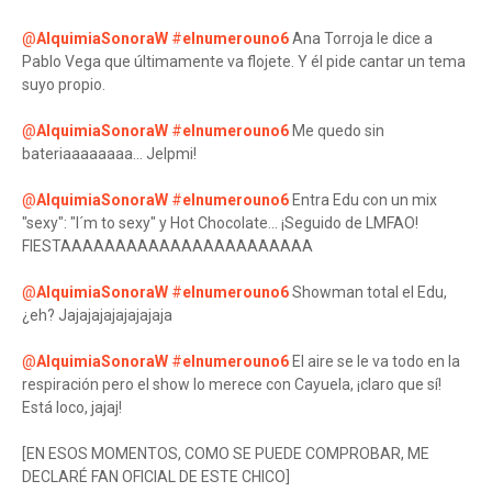
@
AlquimiaSonoraW
#
elnumerouno6
Ana Torroja le dice a
Pablo Vega que últimamente va flojete. Y él pide cantar un tema
suyo propio.
@
AlquimiaSonoraW
#
elnumerouno6
Me quedo sin
bateriaaaaaaaa... Jelpmi!
@
AlquimiaSonoraW
#
elnumerouno6
Entra Edu con un mix
"sexy": "I´m to sexy" y Hot Chocolate... ¡Seguido de LMFAO!
FIESTAAAAAAAAAAAAAAAAAAAAAAA
@
AlquimiaSonoraW
#
elnumerouno6
Showman total el Edu,
¿eh? Jajajajajajajajaja
@
AlquimiaSonoraW
#
elnumerouno6
El aire se le va todo en la
respiración pero el show lo merece con Cayuela, ¡claro que sí!
Está loco, jajaj!
[EN ESOS MOMENTOS, COMO SE PUEDE COMPROBAR, ME
DECLARÉ FAN OFICIAL DE ESTE CHICO]