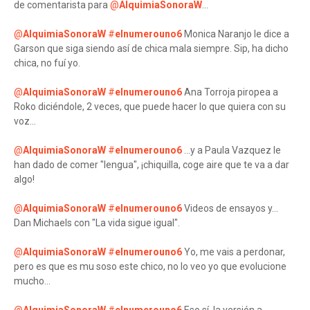
de comentarista para
@
AlquimiaSonoraW
...
@
AlquimiaSonoraW
#
elnumerouno6
Monica Naranjo le dice a
Garson que siga siendo así de chica mala siempre. Sip, ha dicho
chica, no fuí yo.
@
AlquimiaSonoraW
#
elnumerouno6
Ana Torroja piropea a
Roko diciéndole, 2 veces, que puede hacer lo que quiera con su
voz...
@
AlquimiaSonoraW
#
elnumerouno6
...y a Paula Vazquez le
han dado de comer "lengua", ¡chiquilla, coge aire que te va a dar
algo!
@
AlquimiaSonoraW
#
elnumerouno6
Videos de ensayos y...
Dan Michaels con "La vida sigue igual".
@
AlquimiaSonoraW
#
elnumerouno6
Yo, me vais a perdonar,
pero es que es mu soso este chico, no lo veo yo que evolucione
mucho...