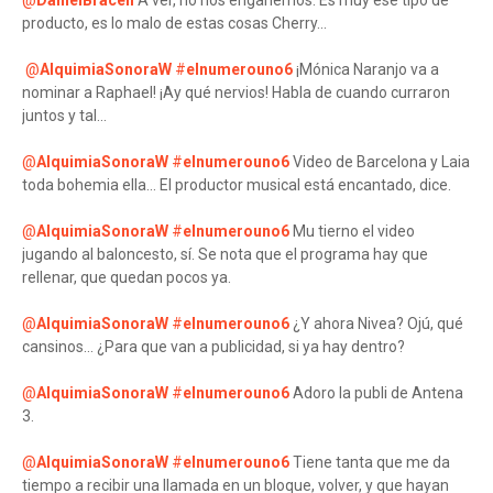
@
DanielBraceli
A ver, no nos engañemos. Es muy ese tipo de
producto, es lo malo de estas cosas Cherry...
@
AlquimiaSonoraW
#
elnumerouno6
¡Mónica Naranjo va a
nominar a Raphael! ¡Ay qué nervios! Habla de cuando curraron
juntos y tal...
@
AlquimiaSonoraW
#
elnumerouno6
Video de Barcelona y Laia
toda bohemia ella... El productor musical está encantado, dice.
@
AlquimiaSonoraW
#
elnumerouno6
Mu tierno el video
jugando al baloncesto, sí. Se nota que el programa hay que
rellenar, que quedan pocos ya.
@
AlquimiaSonoraW
#
elnumerouno6
¿Y ahora Nivea? Ojú, qué
cansinos... ¿Para que van a publicidad, si ya hay dentro?
@
AlquimiaSonoraW
#
elnumerouno6
Adoro la publi de Antena
3.
@
AlquimiaSonoraW
#
elnumerouno6
Tiene tanta que me da
tiempo a recibir una llamada en un bloque, volver, y que hayan