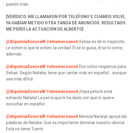
puesto más.
[VERÍDICO. ME LLAMARON POR TELÉFONO Y, CUANDO VOLVÍ,
YA HABÍAN METIDO OTRA TANDA DE ANUNCIOS. RESULTADO:
ME PERDÍ LA ACTUACIÓN DE ALBERTO]
@
AlquimiaSonoraW
#
elnumerouno6
Sebas es de lo mejorcito.
Le echen lo que le echen, la verdad. Él se lo guisa, él se lo come,
además.
@
AlquimiaSonoraW
#
elnumerouno6
Dos votos negativos para
Sebas. Según Natalia, tiene que cantar más en español... aunque
sea más difícil.
@
AlquimiaSonoraW
#
elnumerouno6
¡Vaya peta le está
echando Natalia! La perra que le ha dado con que lo quiere
escuchar en español...
@
AlquimiaSonoraW
#
elnumerouno6
Monica Naranjo apoya las
palabras de Natalia. Que es importante dominar nuestro idioma.
Esta no tiene Tuenti.