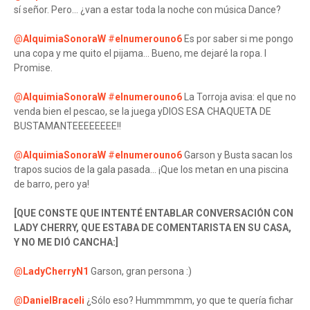
sí señor. Pero... ¿van a estar toda la noche con música Dance?
@
AlquimiaSonoraW
#
elnumerouno6
Es por saber si me pongo
una copa y me quito el pijama... Bueno, me dejaré la ropa. I
Promise.
@
AlquimiaSonoraW
#
elnumerouno6
La Torroja avisa: el que no
venda bien el pescao, se la juega yDIOS ESA CHAQUETA DE
BUSTAMANTEEEEEEEE!!
@
AlquimiaSonoraW
#
elnumerouno6
Garson y Busta sacan los
trapos sucios de la gala pasada... ¡Que los metan en una piscina
de barro, pero ya!
[QUE CONSTE QUE INTENTÉ ENTABLAR CONVERSACIÓN CON
LADY CHERRY, QUE ESTABA DE COMENTARISTA EN SU CASA,
Y NO ME DIÓ CANCHA:]
@
LadyCherryN1
Garson, gran persona :)
@
DanielBraceli
¿Sólo eso? Hummmmm, yo que te quería fichar