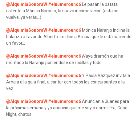
@
AlquimiaSonoraW
#
elnumerouno6
Le pasan la patata
caliente a Mónica Naranjo, la nueva incorporación (esta no
vuelve, ya verás...)
@
AlquimiaSonoraW
#
elnumerouno6
Mónica Naranjo inclina la
balanza a favor de Alberto. Le dice a Amaia que le está haciendo
un favor...
@
AlquimiaSonoraW
#
elnumerouno6
¡Vaya dramón que ha
montado la Naranjo poniéndose de rodillas y todo!
@
AlquimiaSonoraW
#
elnumerouno6
Y Paula Vazquez invita a
Amaia a la gala final, a cantar con todos los concursantes a la
vez.
@
AlquimiaSonoraW
#
elnumerouno6
Anuncian a Juanes para
la próxima semana y yo anuncio que me voy a dormir. Ea, Good
Night, chatos.