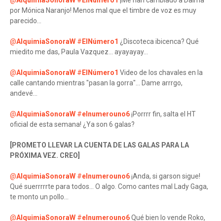
@
AlquimiaSonoraW
#
ElNúmero1
¡Me han cambiado a Dalma
por Mónica Naranjo! Menos mal que el timbre de voz es muy
parecido...
@
AlquimiaSonoraW
#
ElNúmero1
¿Discoteca ibicenca? Qué
miedito me das, Paula Vazquez... ayayayay...
@
AlquimiaSonoraW
#
ElNúmero1
Video de los chavales en la
calle cantando mientras "pasan la gorra"... Dame arrrgo,
andevé...
@
AlquimiaSonoraW
#
elnumerouno6
¡Porrrr fin, salta el HT
oficial de esta semana! ¿Ya son 6 galas?
[PROMETO LLEVAR LA CUENTA DE LAS GALAS PARA LA
PRÓXIMA VEZ. CREO]
@
AlquimiaSonoraW
#
elnumerouno6
¡Anda, si garson sigue!
Qué suerrrrrte para todos... O algo. Como cantes mal Lady Gaga,
te monto un pollo...
@
AlquimiaSonoraW
#
elnumerouno6
Qué bien lo vende Roko,