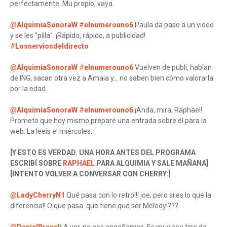
perfectamente. Mu propio, vaya.
@
AlquimiaSonoraW
#
elnumerouno6
Paula da paso a un video
y se les "pilla". ¡Rápido, rápido, a publicidad!
#
Losnerviosdeldirecto
@
AlquimiaSonoraW
#
elnumerouno6
Vuelven de publi, hablan
de ING, sacan otra vez a Amaia y... no saben bien cómo valorarla
por la edad.
@
AlquimiaSonoraW
#
elnumerouno6
¡Anda, mira, Raphael!
Prometo que hoy mismo preparé una entrada sobre él para la
web. La leeis el miércoles.
[Y ESTO ES VERDAD. UNA HORA ANTES DEL PROGRAMA
ESCRIBÍ SOBRE
RAPHAEL
PARA ALQUIMIA Y SALE MAÑANA]
[INTENTO VOLVER A CONVERSAR CON CHERRY:]
@
LadyCherryN1
Qué pasa con lo retro!!! joe, pero si es lo que la
diferencia!! O que pasa..que tiene que ser Melody!???