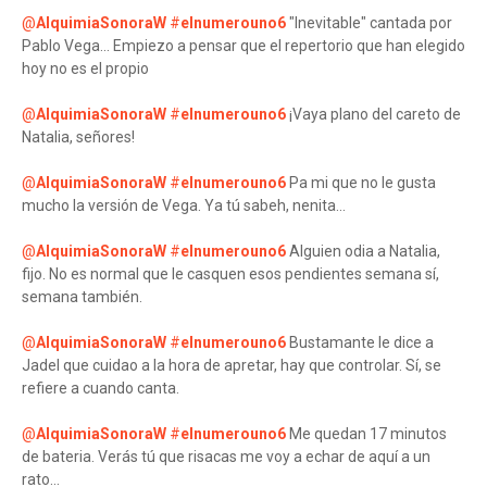
@
AlquimiaSonoraW
#
elnumerouno6
"Inevitable" cantada por
Pablo Vega... Empiezo a pensar que el repertorio que han elegido
hoy no es el propio
@
AlquimiaSonoraW
#
elnumerouno6
¡Vaya plano del careto de
Natalia, señores!
@
AlquimiaSonoraW
#
elnumerouno6
Pa mi que no le gusta
mucho la versión de Vega. Ya tú sabeh, nenita...
@
AlquimiaSonoraW
#
elnumerouno6
Alguien odia a Natalia,
fijo. No es normal que le casquen esos pendientes semana sí,
semana también.
@
AlquimiaSonoraW
#
elnumerouno6
Bustamante le dice a
Jadel que cuidao a la hora de apretar, hay que controlar. Sí, se
refiere a cuando canta.
@
AlquimiaSonoraW
#
elnumerouno6
Me quedan 17 minutos
de bateria. Verás tú que risacas me voy a echar de aquí a un
rato...