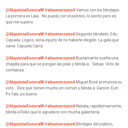
@
AlquimiaSonoraW
#
elnumerouno6
Vamos con los blindajes.
La primera es Laia... No puedo con el peloteo, lo siento pero es
que me supera.
@
AlquimiaSonoraW
#
elnumerouno6
Segundo blindado: Edu
Cayuela. Lógico, sería injusto de no haberle elegido. La gala que
viene: Cayuela Carrá.
@
AlquimiaSonoraW
#
elnumerouno6
Bustamante suelta una
chapilla para que se pongan las pilas y blinda a... Sebas. Voto de
confianza.
@
AlquimiaSonoraW
#
elnumerouno6
Miguel Bosé pronuncia su
voto... Dice que tienen mucho en común y blinda a: Garson. Euh...
Po fale, po bueno.
@
AlquimiaSonoraW
#
elnumerouno6
Natalia, rapidísimamente,
blinda a Roko que lo agradece con mucha galantería.
@
AlquimiaSonoraW
#
elnumerouno6
Blindajes del público,