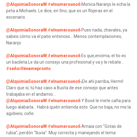
@
AlquimiaSonoraW
#
elnumerouno6
Monica Naranjo le echa la
peta a Michaels. Le dice, en fino, que es un flojeras en el
escenario.
@
AlquimiaSonoraW
#
elnumerouno6
Pues nada, chavales, ya
sabeis cómo va el patio entonces... Menos contemplaciones,
Naranjo.
@
AlquimiaSonoraW
#
elnumerouno6
Es que,encima, el tío es
un bacileta.Le da un consejo una profesional y va y le rebate...
#
señorllévamepronto
@
AlquimiaSonoraW
#
elnumerouno6
¡De ahí parriba, Hermi!
Claro que sí, tú haz caso a Busta de ese consejo que antes
trabajaba en el andamio...
@
AlquimiaSonoraW
#
elnumerouno6
Y Bosé le mete caña para
luego alabarla... Habrá quién entienda esto. Que no baja, no me la
agobieis, coñe.
@
AlquimiaSonoraW
#
elnumerouno6
Amaia con "Gotas de
rubia", perdón "lluvia". Muy correcta y manejando el tema