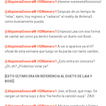
@
AlquimiaSonoraW
#
ElNúmero1
¡Heeeee vueeeeeeltooooooo!
@
AlquimiaSonoraW
#
ElNúmero1
Después de un tiempo de
"relax", ejem, hoy regreso a "radiaros" el reality de Antena3...
como buenamente pueda.
@
AlquimiaSonoraW
#
ElNúmero1
Empieza Laia con esa forma
de cantar así como pa dentro haciendo un dueto con Bosé...
@
AlquimiaSonoraW
#
ElNúmero1
A ver si aparece ya el HT
oficial de esta semana que luego se lía parda con tanto cambio...
@
AlquimiaSonoraW
#
ElNúmero1
¿Esto entra en concurso?
¿Eh, eh? ¿Podemos votar ya?
[ESTO ÚLTIMO ERA EN REFERENCIA AL DUETO DE LAIA Y
BOSÉ]
@
AlquimiaSonoraW
#
ElNúmero1
Joer, el Bosé, qué majo. Se
cargan un tema suyo y dice "ha hecho la canción suya". ZAS!