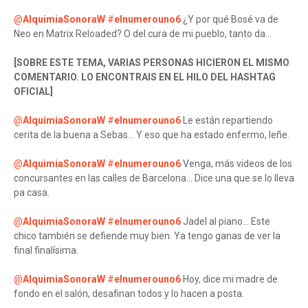
@
AlquimiaSonoraW
#
elnumerouno6
¿Y por qué Bosé va de
Neo en Matrix Reloaded? O del cura de mi pueblo, tanto da...
[SOBRE ESTE TEMA, VARIAS PERSONAS HICIERON EL MISMO
COMENTARIO. LO ENCONTRAIS EN EL HILO DEL HASHTAG
OFICIAL]
@
AlquimiaSonoraW
#
elnumerouno6
Le están repartiendo
cerita de la buena a Sebas... Y eso que ha estado enfermo, leñe.
@
AlquimiaSonoraW
#
elnumerouno6
Venga, más videos de los
concursantes en las calles de Barcelona... Dice una que se lo lleva
pa casa.
@
AlquimiaSonoraW
#
elnumerouno6
Jadel al piano... Este
chico también se defiende muy bien. Ya tengo ganas de ver la
final finalísima.
@
AlquimiaSonoraW
#
elnumerouno6
Hoy, dice mi madre de
fondo en el salón, desafinan todos y lo hacen a posta.