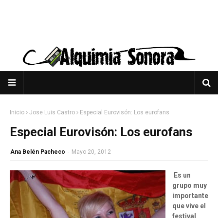
Inicio
Jose Luis Castro
Especial Eurovisón: Los eurofans
Especial Eurovisón: Los eurofans
Ana Belén Pacheco
-
Mayo 20, 2012
Es un
grupo muy
importante
que vive el
festival