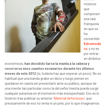
músicos
que
componen
esa casi
franquicia
en que se
ha
convertido
Extremodu
ro
, y no es
por entrar
en ámbitos
económicos,
han decidido liarse la manta a la cabeza y
recorrerse unos cuantos escenarios durante los últimos
meses de este 2012
(sí, todavía hay que esperar un poco). No es
habitual que una banda grabe un disco y luego piense en
quedarse en casita sin presentarlo ante su público, aunque de
una mente tan particular como la del señor Iniesta puede surgir
cualquier paranoia en el momento más insospechado. Eso es lo
hicieron tras publicar su anterior
'Material defectuoso'
, que
precisamente de eso no tenía ni un pelo, por lo que imaginamos