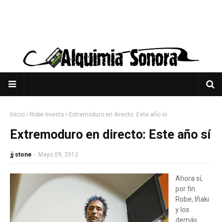
Inicio
Robe Iniesta
Extremoduro en directo: Este año sí
Extremoduro en directo: Este año sí
jj stone
-
Mayo 09, 2012
Ahora sí,
por fin
Robe, Iñaki
y los
demás