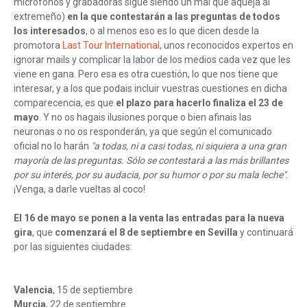
micrófonos y grabadoras sigue siendo un mal que aqueja al
extremeño)
en la que contestarán a las preguntas de todos
los interesados
, o al menos eso es lo que dicen desde la
promotora
Last Tour International
, unos reconocidos expertos en
ignorar mails y complicar la labor de los medios cada vez que les
viene en gana. Pero esa es otra cuestión, lo que nos tiene que
interesar, y a los que podais incluir vuestras cuestiones en dicha
comparecencia, es que
el plazo para hacerlo finaliza el 23 de
mayo
. Y no os hagais ilusiones porque o bien afinais las
neuronas o no os responderán, ya que según el comunicado
oficial no lo harán
"a todas, ni a casi todas, ni siquiera a una gran
mayoría de las preguntas. Sólo se contestará a las más brillantes
por su interés, por su audacia, por su humor o por su mala leche"
.
¡Venga, a darle vueltas al coco!
El 16 de mayo se ponen a la venta las entradas para
la nueva
gira
, que
comenzará el 8 de septiembre en Sevilla
y continuará
por las siguientes ciudades:
Valencia
, 15 de septiembre
Murcia
, 22 de septiembre