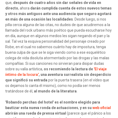
que,
después de cuatro años sin dar señales de vida en
directo
, ahora
darán cumplida cuenta de estos nuevos temas
y otros más antiguos ante una audiencia que seguro agotará
en más de una ocasión las localidades
. Desde luego, si nos
pilla cerca alguna de las citas, no dudeis de que acudiremos a la
llamada del rock urbano más poético que pueda escucharse hoy
en día, aunque en algunos medios les sigan negando el pan y la
sal. Tal vez la esquiva personalidad del personaje creado por
Robe, en el cual no sabemos cuánto hay de impostura, tenga
buena culpa de que se le siga viendo como a ese esquelético
colega de vida disoluta atormentado por las drogas y las malas
compañías. Si sus canciones no sirvieran para disipar dudas
sobre su valía artística,
os recomiendo la lectura de
'El viaje
íntimo de la locura'
, una aventura surrealista sin desperdicio
que significó su entrada
por la puerta trasera (en el vídeo que
os dejamos lo canta él mismo), como no podía ser menos
tratándose de él,
al mundo de la literatura
.
'Robando perchas del hotel' es el nombre elegido para
bautizar esta nueva ronda de actuaciones
,
y en su
web oficial
abrirán una rueda de prensa virtual
(parece que el pánico a los