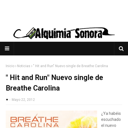
Inicio
Noticias
" Hit and Run" Nuevo single de Breathe Carolina
" Hit and Run" Nuevo single de
Breathe Carolina
♥
-
Mayo 22, 2012
¿Ya habéis
escuchado
el nuevo