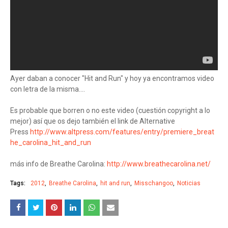
Ayer daban a conocer "Hit and Run" y hoy ya encontramos video
con letra de la misma....
Es probable que borren o no este video (cuestión copyright a lo
mejor) así que os dejo también el link de Alternative
Press
http://www.altpress.com/features/entry/premiere_breat
he_carolina_hit_and_run
más info de Breathe Carolina:
http://www.breathecarolina.net/
Tags:
2012
Breathe Carolina
hit and run
Misschangoo
Noticias