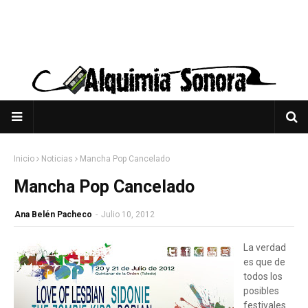
Inicio
Noticias
Mancha Pop Cancelado
Mancha Pop Cancelado
Ana Belén Pacheco
-
Julio 10, 2012
La verdad
es que de
todos los
posibles
festivales