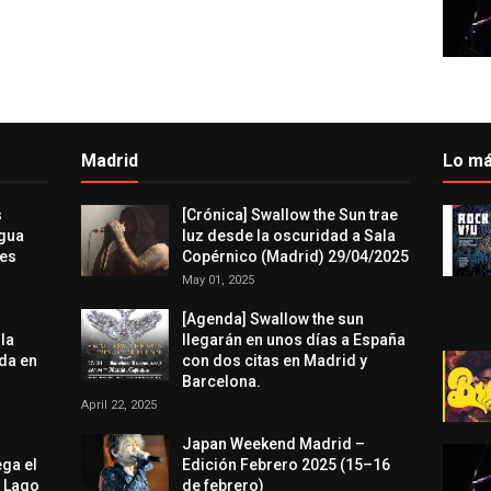
Madrid
Lo má
s
[Crónica] Swallow the Sun trae
agua
luz desde la oscuridad a Sala
res
Copérnico (Madrid) 29/04/2025
May 01, 2025
[Agenda] Swallow the sun
 la
llegarán en unos días a España
da en
con dos citas en Madrid y
Barcelona.
April 22, 2025
Japan Weekend Madrid –
ega el
Edición Febrero 2025 (15–16
l Lago
de febrero)