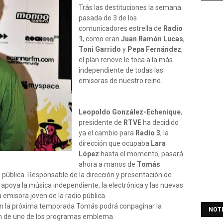
Trás las destituciones la semana
pasada de 3 de los
comunicadores estrella de
Radio
1
, como eran
Juan Ramón Lucas
,
Toni Garrido
y
Pepa Fernández
,
el plan renove le toca a la más
independiente de todas las
emisoras de nuestro reino.
Leopoldo González-Echenique
,
presidente de
RTVE
ha decidido
ya el cambio para
Radio 3
, la
dirección que ocupaba
Lara
López
hasta el momento, pasará
ahora a manos de
Tomás
io pública. Responsable de la dirección y presentación de
apoya la música independiente, la electrónica y las nuevas
a emisora joven de la radio pública.
 en la próxima temporada Tomás podrá conpaginar la
NOT
ión de uno de los programas emblema.