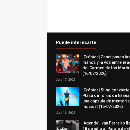
Puede interesarte
[Crónica] Zenet pasea la
manos y la voz entre el 
del Carmen de los Márti
(16/07/2026)
July 17, 2026
[Crónica] Sting convierte
Plaza de Toros de Grana
una cápsula de memoria
musical (15/07/2026)
July 16, 2026
[Agenda] Iván Ferreiro ll
18 de julio al Paraje de E