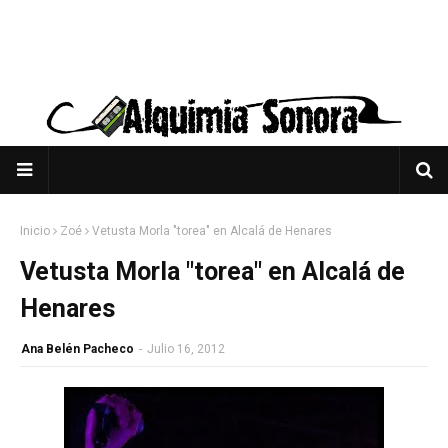
Inicio
Zoé
Vetusta Morla "torea" en Alcalá de Henares
Vetusta Morla "torea" en Alcalá de
Henares
Ana Belén Pacheco
-
Julio 16, 2012