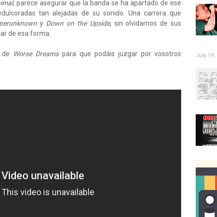
imal
, parece asegurar que la banda se ha apartado de ese
edulcoradas tan alejadas de su sonido. Una carrera que
perunknown
y
Down on the Upside
, sin olvidarnos de sus
uar de esa forma.
e de
Worse Dreams
para que podáis juzgar por vosotros
July 19,