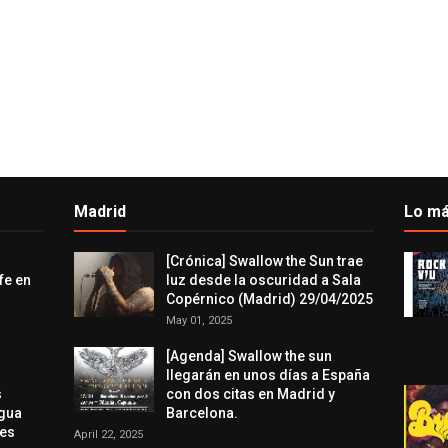
Madrid
Lo má
[Crónica] Swallow the Sun trae
fe en
luz desde la oscuridad a Sala
Copérnico (Madrid) 29/04/2025
May 01, 2025
[Agenda] Swallow the sun
llegarán en unos días a España
s
con dos citas en Madrid y
agua
Barcelona.
res
April 22, 2025