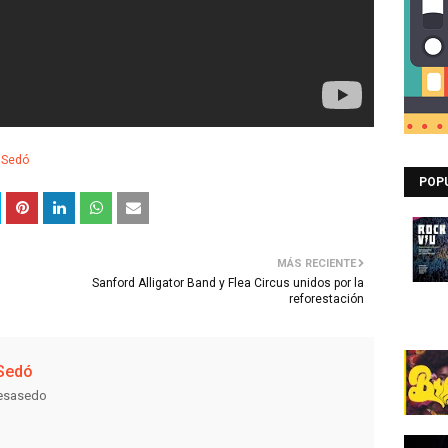
 Sedó
POP
MÁS RECIENTE
Sanford Alligator Band y Flea Circus unidos por la
reforestación
Sedó
resasedo