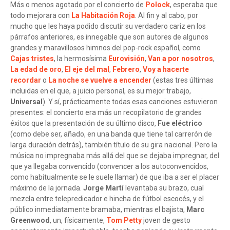
Más o menos agotado por el concierto de
Polock
, esperaba que
todo mejorara con
La Habitación Roja
. Al fin y al cabo, por
mucho que les haya podido discutir su verdadero cariz en los
párrafos anteriores, es innegable que son autores de algunos
grandes y maravillosos himnos del pop-rock español, como
Cajas tristes
, la hermosísima
Eurovisión
,
Van a por nosotros
,
La edad de oro
,
El eje del mal
,
Febrero
,
Voy a hacerte
recordar
o
La noche se vuelve a encender
(estas tres últimas
incluidas en el que, a juicio personal, es su mejor trabajo,
Universal
). Y sí, prácticamente todas esas canciones estuvieron
presentes: el concierto era más un recopilatorio de grandes
éxitos que la presentación de su último disco,
Fue eléctrico
(como debe ser, añado, en una banda que tiene tal carrerón de
larga duración detrás), también título de su gira nacional. Pero la
música no impregnaba más allá del que se dejaba impregnar, del
que ya llegaba convencido (convencer a los autoconvencidos,
como habitualmente se le suele llamar) de que iba a ser el placer
máximo de la jornada.
Jorge Martí
levantaba su brazo, cual
mezcla entre telepredicador e hincha de fútbol escocés, y el
público inmediatamente bramaba, mientras el bajista,
Marc
Greenwood
, un, físicamente,
Tom Petty
joven de gesto