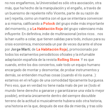
no nos engañemos, la Universidad es sólo otra asociación, otra
más, que ha hecho de la manipulación y el engaño, a través de
un buenismo de repelente niño Vicente, parte de su razón de
ser) repetía, como un mantra con el que se intentara convencer
a si misma, calificando a
Polock
del grupo indie más importante
del momento, y a
La Habitación Roja
del grupo valenciano más
influyente. En definitiva, indie de multinacional (estos ricos... nos
la han vuelto a colar, que tienen salidas para todo, incluso para su
crisis económica, mencionada un par de veces durante el show
por
Jorge Martí
, de
La Habitación Roja
), promocionado por
todos los estamentos periodísticos oficiales y la infumable
adaptación española de la revista
Rolling Stone
. Y es que
cuando, entre los dos conciertos, sale todo un equipo humano
encargado de montar y desmontar, de probar instrumentos y
demás, se entienden muchas cosas (cuando el río suena...):
estamos en el refugio de una comodidad típicamente burguesa.
Pero eso, que en verdad no tiene nada malo de per se (todo el
mundo tiene derecho a ganarse y garantizarse una vida lo mejor
posible), entraría únicamente dentro del siempre discutible
terreno de la actitud si musicalmente hubiera sido otra historia,
una historia en la que, después de ese día de mierda, y tras sólo