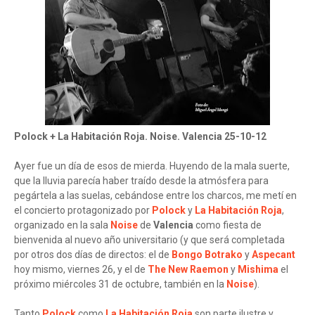
Polock + La Habitación Roja. Noise. Valencia 25-10-12
Ayer fue un día de esos de mierda. Huyendo de la mala suerte,
que la lluvia parecía haber traído desde la atmósfera para
pegártela a las suelas, cebándose entre los charcos, me metí en
el concierto protagonizado por
Polock
y
La Habitación Roja
,
organizado en la sala
Noise
de
Valencia
como fiesta de
bienvenida al nuevo año universitario (y que será completada
por otros dos días de directos: el de
Bongo Botrako
y
Aspecant
hoy mismo, viernes 26, y el de
The New Raemon
y
Mishima
el
próximo miércoles 31 de octubre, también en la
Noise
).
Tanto
Polock
como
La Habitación Roja
son parte ilustre y