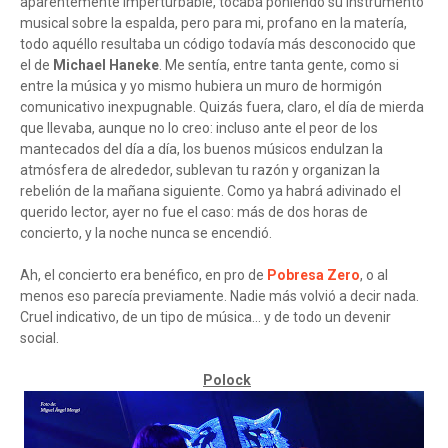
aparentemente imperturbable, tocaba poniendo su instrumento
musical sobre la espalda, pero para mi, profano en la matería,
todo aquéllo resultaba un código todavía más desconocido que
el de
Michael Haneke
. Me sentía, entre tanta gente, como si
entre la música y yo mismo hubiera un muro de hormigón
comunicativo inexpugnable. Quizás fuera, claro, el día de mierda
que llevaba, aunque no lo creo: incluso ante el peor de los
mantecados del día a día, los buenos músicos endulzan la
atmósfera de alrededor, sublevan tu razón y organizan la
rebelión de la mañana siguiente. Como ya habrá adivinado el
querido lector, ayer no fue el caso: más de dos horas de
concierto, y la noche nunca se encendió.
Ah, el concierto era benéfico, en pro de
Pobresa Zero
, o al
menos eso parecía previamente. Nadie más volvió a decir nada.
Cruel indicativo, de un tipo de música... y de todo un devenir
social.
Polock