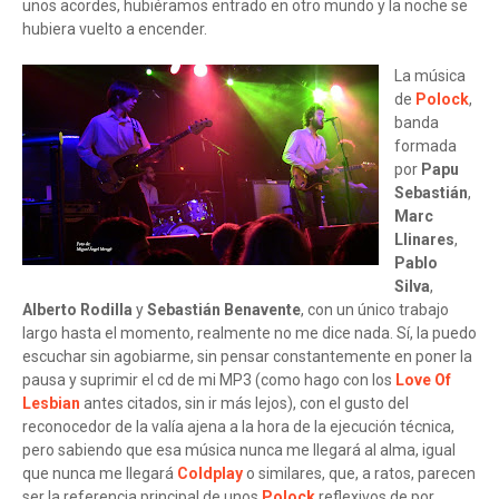
unos acordes, hubiéramos entrado en otro mundo y la noche se
hubiera vuelto a encender.
La música
de
Polock
,
banda
formada
por
Papu
Sebastián
,
Marc
Llinares
,
Pablo
Silva
,
Alberto Rodilla
y
Sebastián Benavente
, con un único trabajo
largo hasta el momento, realmente no me dice nada. Sí, la puedo
escuchar sin agobiarme, sin pensar constantemente en poner la
pausa y suprimir el cd de mi MP3 (como hago con los
Love Of
Lesbian
antes citados, sin ir más lejos), con el gusto del
reconocedor de la valía ajena a la hora de la ejecución técnica,
pero sabiendo que esa música nunca me llegará al alma, igual
que nunca me llegará
Coldplay
o similares, que, a ratos, parecen
ser la referencia principal de unos
Polock
reflexivos de por