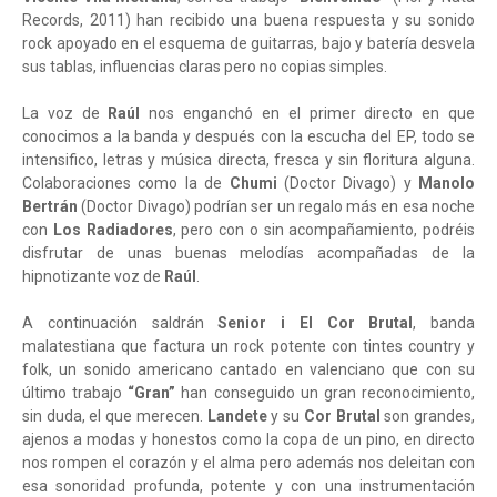
Records, 2011) han recibido una buena respuesta y su sonido
rock apoyado en el esquema de guitarras, bajo y batería desvela
sus tablas, influencias claras pero no copias simples.
La voz de
Raúl
nos enganchó en el primer directo en que
conocimos a la banda y después con la escucha del EP, todo se
intensifico, letras y música directa, fresca y sin floritura alguna.
Colaboraciones como la de
Chumi
(Doctor Divago) y
Manolo
Bertrán
(Doctor Divago) podrían ser un regalo más en esa noche
con
Los Radiadores
, pero con o sin acompañamiento, podréis
disfrutar de unas buenas melodías acompañadas de la
hipnotizante voz de
Raúl
.
A continuación saldrán
Senior i El Cor Brutal
, banda
malatestiana que factura un rock potente con tintes country y
folk, un sonido americano cantado en valenciano que con su
último trabajo
“Gran”
han conseguido un gran reconocimiento,
sin duda, el que merecen.
Landete
y su
Cor Brutal
son grandes,
ajenos a modas y honestos como la copa de un pino, en directo
nos rompen el corazón y el alma pero además nos deleitan con
esa sonoridad profunda, potente y con una instrumentación