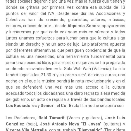
redes sociales dejaron claro una vez más la fuerza que tienen y
donde se gritaría por primera vez contra esa subida de 13
puntos del valor del IVA. Desde ese día las Asociaciones y
Colectivos han ido creciendo, guionistas, actores, músicos,
editores, críticos de arte… desde
Alquimia Sonora
apoyaremos
y lucharemos por que cada vez sean más en número y todos
juntos unamos esfuerzos para luchar para que la cultura siga
siendo un derecho y no un acto de lujo. La plataforma apuesta
por diferentes alternativas que persiguen concienciar de que la
cultura es una necesidad, una herramienta fundamental para
crear una sociedad libre, para el próximo jueves se ha preparado
un directo reinvindicativo en la Sala Wah Wah (Valencia). La cita
tendrá lugar a las 21.30 h y su precio será de cinco euros, una
noche en el que la música pondrá la nota revolucionaria y en el
que se defenderá una vez más una acceso a la cultura
adecuado todos los ciudadanos, una claro rechazo a esa medida
del gobierno, un acto de repulsa a través de dos bandas locales
Los Radiadores
y
Senior i el Cor Brutal
. La noche se abrirá con
Los Radiadores,
Raúl Tamarit
(Voces y guitarra),
José Luis
González
(bajo),
José Antonio Nova “El Joven”
(guitarra) y
Vicente Vila Metralla
, con su trabajo
“Bienvenido”
(Flor y Nata