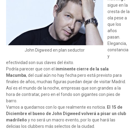
sigue en la
cresta de la
ola pese a
que los
años
pasan.
Elegancia,
constancia
John Digweed en plan seductor
y
efectividad son sus claves del éxito.
Podría parecer que con el
inminente cierre de la sala
Macumba
, del cual aún no hay fecha pero está previsto para
finales de años, muchas figuras puedan dejar de visitar Madrid.
Así es el mundo de la noche, empresas que son grandes a la
hora de contratar, pero en el fondo son gigantes con pies de
barro.
Vamos a quedarnos con lo que realmente es noticia.
El 15 de
Diciembre el bueno de John Digweed volverá a pisar un club
madrileño
y no será un macro evento, por lo que hará las
delicias los clubbers más selectos de la ciudad.