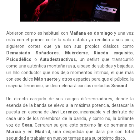
Abrieron como es habitual con
Mañana es domingo
y una vez
más con el primer corte la sala estaba ya rendida a sus pies,
siguieron cortes que ya son sus propios clásicos como
Demasiado Soñadores
,
Muérdeme
,
Rincón exquisito
,
Psicodélico
o
Autodestructivos
, un setlist que transcurrió
como una auténtica montaña rusa, a base de subidas y bajadas,
un hilo conductor que nos dejo momentos íntimos, el que más
con ese dulce
Más suerte
y otros espacios para que el público, la
mayoría femenino, se desmelenará con las melodías
Second
.
Un directo cargado de sus rasgos diferenciadores, donde la
esencia de la banda se elevo a la máxima potencia, destacar la
puesta en escena de
Javi Lorenzo
, incansable y el disfrute de
cada uno de los miembros de la banda, y como no, la brillante
voz de
Sean
. Cerraran su gira este próximo fin de semana en
Murcia
y en
Madrid
, una despedida que dará pie con total
seguridad a trabajar en nuevos temas para su próximo disco.