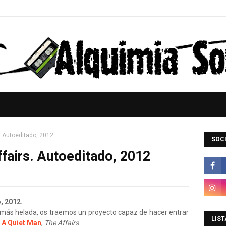
. Autoeditado, 2012
SOCI
fairs. Autoeditado, 2012
, 2012.
más helada, os traemos un proyecto capaz de hacer entrar
LIST
e
A Quiet Man
,
The Affairs
.