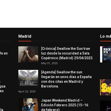
Madrid
Lo má
[Crónica] Swallow the Sun trae
fe en
luz desde la oscuridad a Sala
Copérnico (Madrid) 29/04/2025
May 01, 2025
[Agenda] Swallow the sun
llegarán en unos días a España
s
con dos citas en Madrid y
agua
Barcelona.
res
April 22, 2025
Japan Weekend Madrid –
Edición Febrero 2025 (15–16
 la
de febrero)