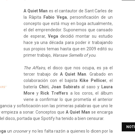
A Quiet Man
es el cantautor de Sant Carles de
la Ràpita
Fabio Vega
, personificación de un
concepto que está muy en boga actualmente,
el del emprendedor. Suponemos que cansado
de esperar,
Vega
decidió montar su estudio
hace ya una década para poder ir trabajando
sus propios temas hasta que en 2009 editó su
primer trabajo,
Warsaw Semells of you
.
The Affairs
, el disco que nos ocupa, es ya el
tercer trabajo de
A Quiet Man
. Grabado en
colaboración con el bajista
Kike Pellicer
, el
batería
Chiri
,
Joan Subirats
al saxo y
Laura
More
y
Rick Treffers
a los coros, el álbum
viene a confirmar lo que prometía el anterior
egancia y sofisticación son las primeras palabras que uno le
empieza a sonar. Conceptos que
A Quiet Man
se encarga
el disco, portada que Spotify ha tenido a bien censurar.
NOT
ega
un
crooner
y no les falta razón a quienes lo dicen por la