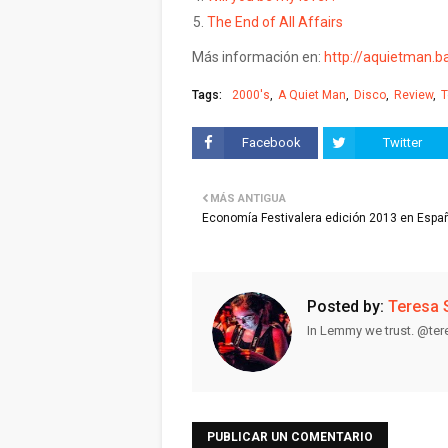
The End of All Affairs
Más información en:
http://aquietman.
Tags:
2000's
A Quiet Man
Disco
Review
T
Facebook
Twitter
MÁS ANTIGUA
Economía Festivalera edición 2013 en Espa
Posted by:
Teresa 
In Lemmy we trust. @te
PUBLICAR UN COMENTARIO