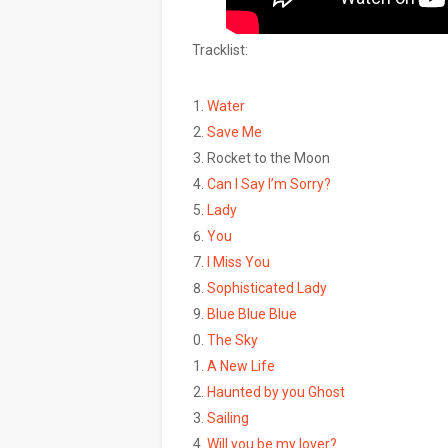
Tracklist:
Water
Save Me
Rocket to the Moon
Can I Say I’m Sorry?
Lady
You
I Miss You
Sophisticated Lady
Blue Blue Blue
The Sky
A New Life
Haunted by you Ghost
Sailing
Will you be my lover?