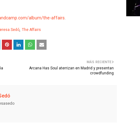
bandcamp.com/album/the-affairs
.
eresa Sedó
The Affairs
MÁS RECIENTE
ña
Arcana Has Soul aterrizan en Madrid y presentan
crowdfunding
Sedó
resasedo