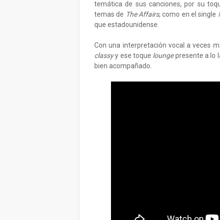
temática de sus canciones, por su toq
temas de
The Affairs
, como en el single
que estadounidense.
Con una interpretación vocal a veces m
classy
y ese toque
lounge
presente a lo 
bien acompañado.