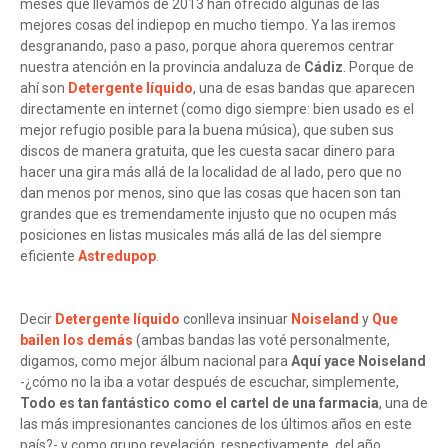
meses que llevamos de 2013 han ofrecido algunas de las
mejores cosas del indiepop en mucho tiempo. Ya las iremos
desgranando, paso a paso, porque ahora queremos centrar
nuestra atención en la provincia andaluza de
Cádiz
. Porque de
ahí son
Detergente líquido
, una de esas bandas que aparecen
directamente en internet (como digo siempre: bien usado es el
mejor refugio posible para la buena música), que suben sus
discos de manera gratuita, que les cuesta sacar dinero para
hacer una gira más allá de la localidad de al lado, pero que no
dan menos por menos, sino que las cosas que hacen son tan
grandes que es tremendamente injusto que no ocupen más
posiciones en listas musicales más allá de las del siempre
eficiente
Astredupop
.
Decir
Detergente líquido
conlleva insinuar
Noiseland
y
Que
bailen los demás
(ambas bandas las voté personalmente,
digamos, como mejor álbum nacional para
Aquí yace Noiseland
-¿cómo no la iba a votar después de escuchar, simplemente,
Todo es tan fantástico como el cartel de una farmacia
, una de
las más impresionantes canciones de los últimos años en este
país?- y como grupo revelación, respectivamente, del año