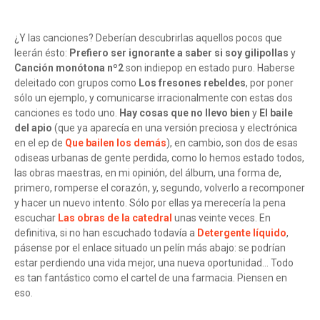
¿Y las canciones? Deberían descubrirlas aquellos pocos que
leerán ésto:
Prefiero ser ignorante a saber si soy gilipollas
y
Canción monótona nº2
son indiepop en estado puro. Haberse
deleitado con grupos como
Los fresones rebeldes
, por poner
sólo un ejemplo, y comunicarse irracionalmente con estas dos
canciones es todo uno.
Hay cosas que no llevo bien
y
El baile
del apio
(que ya aparecía en una versión preciosa y electrónica
en el ep de
Que bailen los demás
), en cambio, son dos de esas
odiseas urbanas de gente perdida, como lo hemos estado todos,
las obras maestras, en mi opinión, del álbum, una forma de,
primero, romperse el corazón, y, segundo, volverlo a recomponer
y hacer un nuevo intento. Sólo por ellas ya merecería la pena
escuchar
Las obras de la catedral
unas veinte veces. En
definitiva, si no han escuchado todavía a
Detergente líquido
,
pásense por el enlace situado un pelín más abajo: se podrían
estar perdiendo una vida mejor, una nueva oportunidad... Todo
es tan fantástico como el cartel de una farmacia. Piensen en
eso.