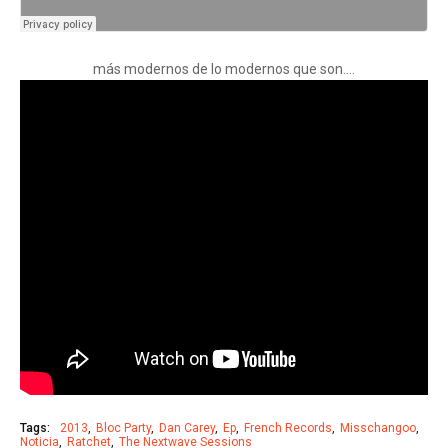
más modernos de lo modernos que son....
Tags:
2013
Bloc Party
Dan Carey
Ep
French Records
Misschangoo
Noticia
Ratchet
The Nextwave Sessions