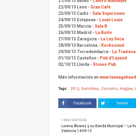
21/09/13 Aviles -
Centro Niemeyer
22/09/13 Leon -
Gran Café
23/09/13 Cadiz -
Sala Supersonic
24/09/13 Estepona -
Louie Louie
25/09/13 Murcia -
Sala B
26/09/13 Madrid -
La Boite
27/09/13 Zaragoza -
La Ley Seca
28/09/13 Barcelona -
Rocksound
29/09/13 Torredembarra -
La Traviesa
01/10/13 Castellon -
Pub d'Leyend
02/10/13 Lleida -
Stones Pub
Más información en
www.teenagehea
Tags:
2013
Barcelona
Concierto
Hogjaw
Facebook
Twitter
MÁS ANTIGUA
Lorena Álvarez y su Banda Municipal – La R
Valencia 14-09-13