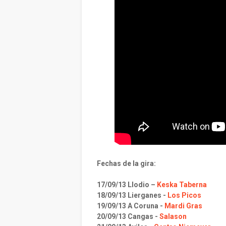
Fechas de la gira:
17/09/13 Llodio –
Keska Taberna
18/09/13 Lierganes -
Los Picos
19/09/13 A Coruna -
Mardi Gras
20/09/13 Cangas -
Salason