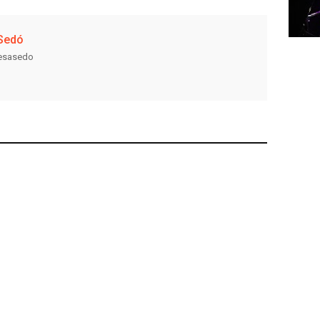
Sedó
resasedo