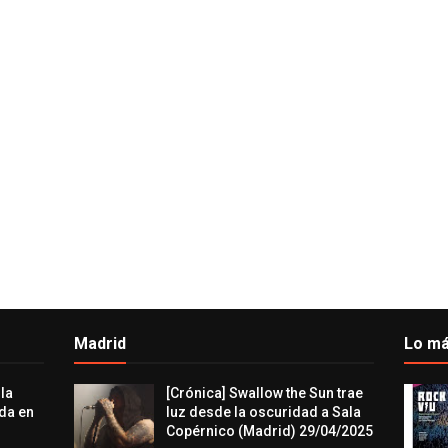
Madrid
Lo má
 la
[Crónica] Swallow the Sun trae
da en
luz desde la oscuridad a Sala
Copérnico (Madrid) 29/04/2025