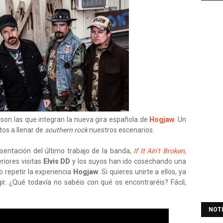
on las que integran la nueva gira española de
Hogjaw
. Un
tos a llenar de
southern rock
nuestros escenarios.
esentación del último trabajo de la banda,
If It Ain’t Broken
,
riores visitas
Elvis DD
y los suyos han ido cosechando una
repetir la experiencia
Hogjaw
. Si quieres unirte a ellos, ya
ir. ¿Qué todavía no sabéis con qué os encontraréis? Fácil,
NOT