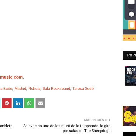
POP
dmusic.com
.
La Boite
Madrid
Noticia
Sala Rocksound
Teresa Sedó
MÁS RECIENTE
ambleta.
Se avecina uno de los must de la temporada: la gira
por salas de The Sheepdogs