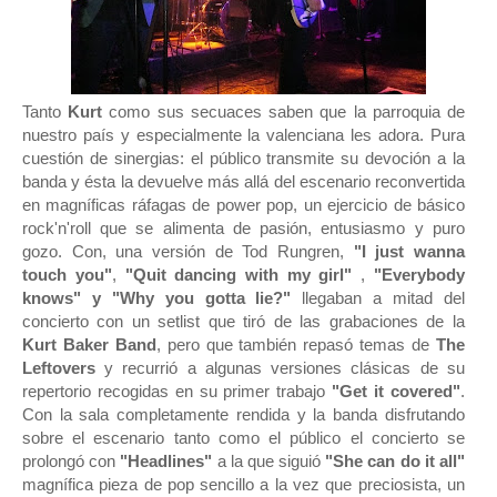
Tanto
Kurt
como sus secuaces saben que la parroquia de
nuestro país y especialmente la valenciana les adora. Pura
cuestión de sinergias: el público transmite su devoción a la
banda y ésta la devuelve más allá del escenario reconvertida
en magníficas ráfagas de power pop, un ejercicio de básico
rock'n'roll que se alimenta de pasión, entusiasmo y puro
gozo. Con, una versión de Tod Rungren,
"I just wanna
touch you"
,
"Quit dancing with my girl"
,
"Everybody
knows" y "Why you gotta lie?"
llegaban a mitad del
concierto con un setlist que tiró de las grabaciones de la
Kurt Baker Band
, pero que también repasó temas de
The
Leftovers
y recurrió a algunas versiones clásicas de su
repertorio recogidas en su primer trabajo
"Get it covered"
.
Con la sala completamente rendida y la banda disfrutando
sobre el escenario tanto como el público el concierto se
prolongó con
"Headlines"
a la que siguió
"She can do it all"
magnífica pieza de pop sencillo a la vez que preciosista, un