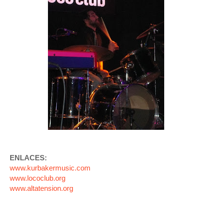
ENLACES:
www.kurbakermusic.com
www.lococlub.org
www.altatension.org