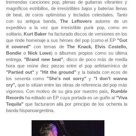
tremendas canciones pop, plenas de guitarras vibrantes y
magníficos estribillos, de irresistibles bajos y baterías llenas
de beat, de coros optimistas y teclados celestiales. Tanto
con su antigua banda,
The Leftovers
autores de un
expeditivo a la vez que irresistible punk pop, como en
solitario,
Kurt Baker
ha facturado discos de versiones en los
que rinde homenaje a sus héroes del pop (como el EP
"Got
it covered"
con temas de
The Knack, Elvis Costello,
Bondie
o
Nick Lowe
) o álbumes propios como su última
entrega,
"Brand new beat"
, disco de poco más de media
hora que reúne diez piezas entre el pop anfetamínico de
"Partied out"
y
"Hit the ground"
y la balada con ecos de
los sesenta como
"She's not sorry"
y
"I don't wanna
cry",
que lo sitúan entre las obras de referencia del pop más
vigoroso. Con motivo de su gira por nuestro país,
Rumble
Records
ha editado un EP cuya portada es un guiño al
"Viva
Tequila"
que facturaron allá por principio de los ochenta la
banda hispanoargentina.