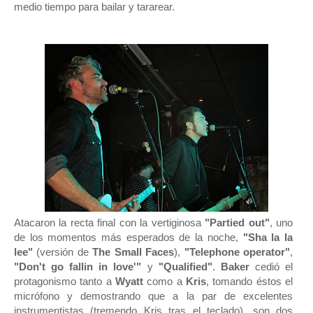
medio tiempo para bailar y tararear.
Atacaron la recta final con
la vertiginosa
"Partied out"
, uno
de los momentos más esperados de la noche,
"Sha la la
lee"
(versión de
The Small Faces
)
,
"Telephone operator"
,
"Don't go fallin in love'"
y
"Qualified"
.
Baker
cedió el
protagonismo tanto a
Wyatt
como a
Kris
, tomando éstos el
micrófono y demostrando que a la par de excelentes
instrumentistas (tremendo Kris tras el teclado), son dos