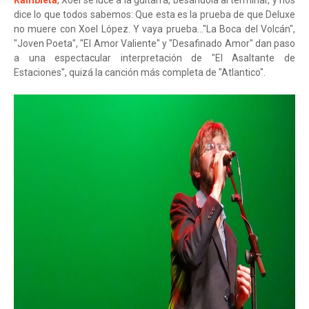
Rambleta
, Xoel se luce a la guitarra, besándola al terminar, y nos
dice lo que todos sabemos: Que esta es la prueba de que Deluxe
no muere con Xoel López. Y vaya prueba..."La Boca del Volcán",
"Joven Poeta", "El Amor Valiente" y "Desafinado Amor" dan paso
a una espectacular interpretación de "El Asaltante de
Estaciones", quizá la canción más completa de "Atlantico".