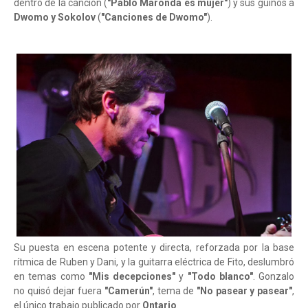
dentro de la canción (
"Pablo Maronda es mujer"
) y sus guiños a
Dwomo y Sokolov
(
"Canciones de Dwomo"
).
Su puesta en escena potente y directa, reforzada por la base
rítmica de Ruben y Dani, y la guitarra eléctrica de Fito, deslumbró
en temas como
"Mis decepciones"
y
"Todo blanco"
. Gonzalo
no quisó dejar fuera
"Camerún"
, tema de
"No pasear y pasear"
,
el único trabajo publicado por
Ontario
.