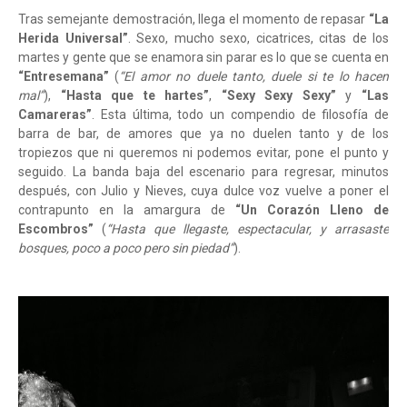
Tras semejante demostración, llega el momento de repasar
“La
Herida Universal”
. Sexo, mucho sexo, cicatrices, citas de los
martes y gente que se enamora sin parar es lo que se cuenta en
“Entresemana”
(
“El amor no duele tanto, duele si te lo hacen
mal”
),
“Hasta que te hartes”
,
“Sexy Sexy Sexy”
y
“Las
Camareras”
. Esta última, todo un compendio de filosofía de
barra de bar, de amores que ya no duelen tanto y de los
tropiezos que ni queremos ni podemos evitar, pone el punto y
seguido. La banda baja del escenario para regresar, minutos
después, con Julio y Nieves, cuya dulce voz vuelve a poner el
contrapunto en la amargura de
“Un Corazón Lleno de
Escombros”
(
“Hasta que llegaste, espectacular, y arrasaste
bosques, poco a poco pero sin piedad”
).