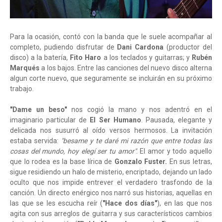
Para la ocasión, contó con la banda que le suele acompañar al
completo, pudiendo disfrutar de
Dani Cardona
(productor del
disco) a la batería,
Fito Haro
a los teclados y guitarras; y
Rubén
Marqués
a los bajos. Entre las canciones del nuevo disco alterna
algun corte nuevo, que seguramente se incluirán en su próximo
trabajo.
"Dame un beso"
nos cogió la mano y nos adentró en el
imaginario particular de
El Ser Humano
. Pausada, elegante y
delicada nos susurró al oído versos hermosos. La invitación
estaba servida:
"besame y te daré mi razón que entre todas las
cosas del mundo, hoy elegí ser tu amor"
. El amor y todo aquello
que lo rodea es la base lírica de
Gonzalo Fuster.
En sus letras,
sigue residiendo un halo de misterio, encriptado, dejando un lado
oculto que nos impide entrever el verdadero trasfondo de la
canción. Un directo enérgico nos narró sus historias, aquellas en
las que se les escucha reír (
"Hace dos días"
), en las que nos
agita con sus arreglos de guitarra y sus característicos cambios