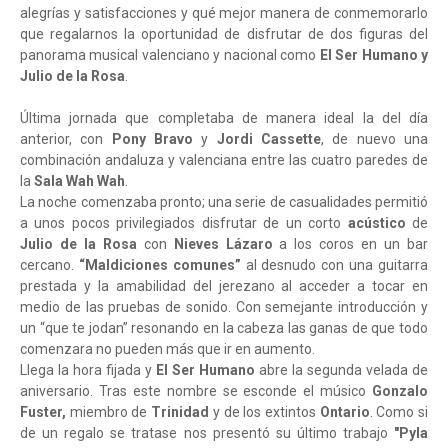
alegrías y satisfacciones y qué mejor manera de conmemorarlo
que regalarnos la oportunidad de disfrutar de dos figuras del
panorama musical valenciano y nacional como
El Ser Humano y
Julio de la Rosa
.
Última jornada que completaba de manera ideal la del día
anterior, con
Pony Bravo
y
Jordi Cassette
, de nuevo una
combinación andaluza y valenciana entre las cuatro paredes de
la
Sala Wah Wah
.
La noche comenzaba pronto; una serie de casualidades permitió
a unos pocos privilegiados disfrutar de un corto
acústico
de
Julio de la Rosa
con
Nieves Lázaro
a los coros en un bar
cercano.
“Maldiciones comunes”
al desnudo con una guitarra
prestada y la amabilidad del jerezano al acceder a tocar en
medio de las pruebas de sonido. Con semejante introducción y
un “que te jodan” resonando en la cabeza las ganas de que todo
comenzara no pueden más que ir en aumento.
Llega la hora fijada y
El Ser Humano
abre la segunda velada de
aniversario. Tras este nombre se esconde el músico
Gonzalo
Fuster,
miembro de
Trinidad
y de los extintos
Ontario
. Como si
de un regalo se tratase nos presentó su último trabajo
"Pyla