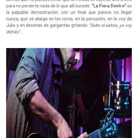
para no perderte nada de lo que allí sucede.
“La Fiera Dentro”
es
la palpable demostración, con un final que parece no llegar
nunca, que se alarga en los coros, en la percusión, en la voz de
Julio y en decenas de gargantas gritando
“Salto si saltas, yo voy
detrás”
.