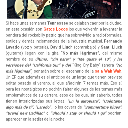
Si hace unas semanas
Tennessee
se dejaban caer por la ciudad,
en esta ocasión son
Gatos Locos
los que volverán a levantar la
bandera del rockabilly patrio que ha sobrevivido a radiofórmulas,
estilos y demás inclemencias de la industria musical.
Fernando
Lavado
(voz y batería),
David Lluch
(contrabajo) y
Santi Lluch
(guitarra) llegan con la gira
“No más lágrimas”
, del mismo
nombre de su
último. “Sin parar” y “Me gusta el 13”, y las
versiones del “California Sur” y del
“King Cry Baby” (ahora
“No
más lágrimas
”) sonarán sobre el escenario de la
sala Wah Wah
.
Un EP que además es el anticipo de un largo que tienen previsto
editar pasado el verano, al que añadirán 7 temas más. Eso sí,
para los nostálgicos no podrán faltar algunos de los temas más
emblemáticos de su carrera, esos de los que, sin saberlo, todos
tienen interiorizadas sus letras.
“En la autopista”
,
“Cuéntame
algo más de ti”
,
“Laredo”
… o los covers de
“Summertime blues”
,
“Brand new Cadillac”
o
“Should I stay or should I go”
podrían
aparecer en la setlist de la noche.