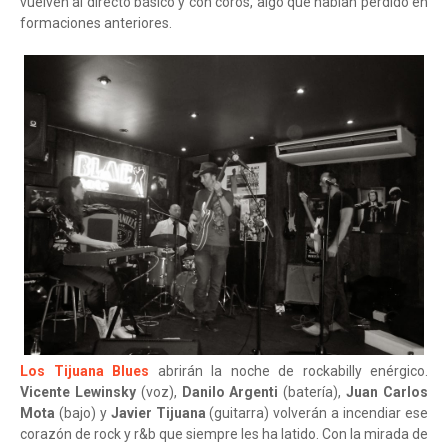
vuelven al directo básico y con coros, algo que habían perdido en
formaciones anteriores.
Los Tijuana Blues
abrirán la noche de rockabilly enérgico.
Vicente Lewinsky
(voz),
Danilo Argenti
(batería),
Juan Carlos
Mota
(bajo) y
Javier Tijuana
(guitarra) volverán a incendiar ese
corazón de rock y r&b que siempre les ha latido. Con la mirada de