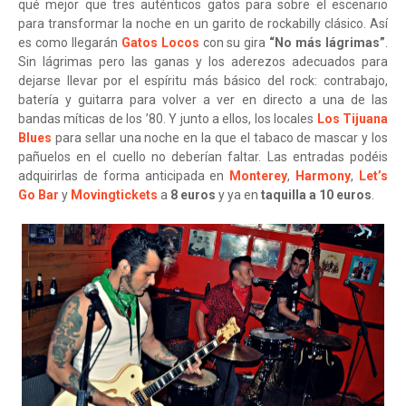
qué mejor que tres auténticos gatos para sobre el escenario
para transformar la noche en un garito de rockabilly clásico. Así
es como llegarán
Gatos Locos
con su gira
“No más lágrimas”
.
Sin lágrimas pero las ganas y los aderezos adecuados para
dejarse llevar por el espíritu más básico del rock: contrabajo,
batería y guitarra para volver a ver en directo a una de las
bandas míticas de los ’80. Y junto a ellos, los locales
Los Tijuana
Blues
para sellar una noche en la que el tabaco de mascar y los
pañuelos en el cuello no deberían faltar. Las entradas podéis
adquirirlas de forma anticipada en
Monterey
,
Harmony
,
Let’s
Go Bar
y
Movingtickets
a
8 euros
y ya en
taquilla a 10 euros
.