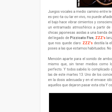
Juegos vocales a medio camino entre le
es-pec-ta-cu-lar en vivo, no puede añad
el bajo hace vibrar cimientos y consci
un entramado atmosférico a partir de 
chicas japonesas asidas a una banda de 
del legado de
Pizzicato Five
,
ZZZ’s
lan
que nos quede claro:
ZZZ’s
destila la e
poses a las que estamos habituados. No
Mención aparte para el sonido de ambos
mismo que, sin tener medios como lo
perfecto. Y todos sabéis lo complicado 
las de este martes 13. Uno de los conc
en la dosis adecuada y en el envase id
aquellos que dejaron pasar esta cita.Y 