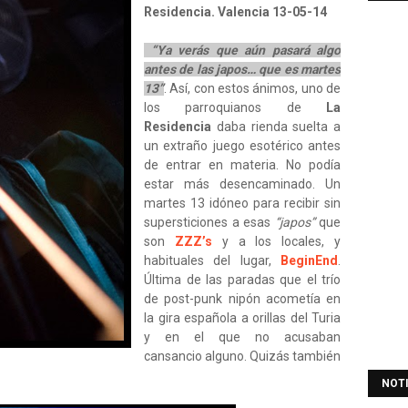
Residencia. Valencia 13-05-14
“Ya verás que aún pasará algo
antes de las japos… que es martes
13”
. Así, con estos ánimos, uno de
los parroquianos de
La
Residencia
daba rienda suelta a
un extraño juego esotérico antes
de entrar en materia. No podía
estar más desencaminado. Un
martes 13 idóneo para recibir sin
supersticiones a esas
“japos”
que
son
ZZZ’s
y a los locales, y
habituales del lugar,
BeginEnd
.
Última de las paradas que el trío
de post-punk nipón acometía en
la gira española a orillas del Turia
y en el que no acusaban
cansancio alguno. Quizás también
NOT