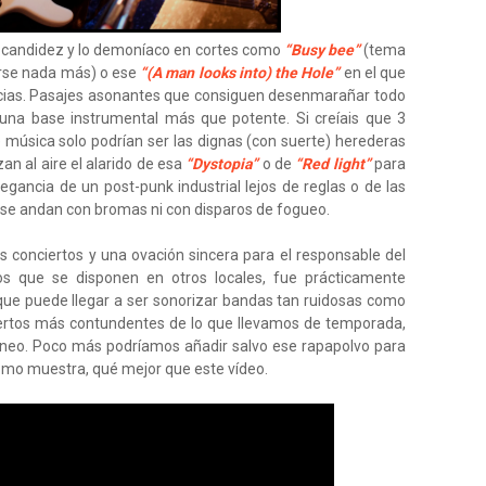
 candidez y lo demoníaco en cortes como
“Busy bee”
(tema
irse nada más) o ese
“(A man looks into) the Hole”
en el que
encias. Pasajes asonantes que consiguen desenmarañar todo
una base instrumental más que potente. Si creíais que 3
música solo podrían ser las dignas (con suerte) herederas
zan al aire el alarido de esa
“Dystopia”
o de
“Red light”
para
legancia de un post-punk industrial lejos de reglas o de las
 se andan con bromas ni con disparos de fogueo.
 conciertos y una ovación sincera para el responsable del
s que se disponen en otros locales, fue prácticamente
que puede llegar a ser sonorizar bandas tan ruidosas como
iertos más contundentes de lo que llevamos de temporada,
óneo. Poco más podríamos añadir salvo ese rapapolvo para
como muestra, qué mejor que este vídeo.