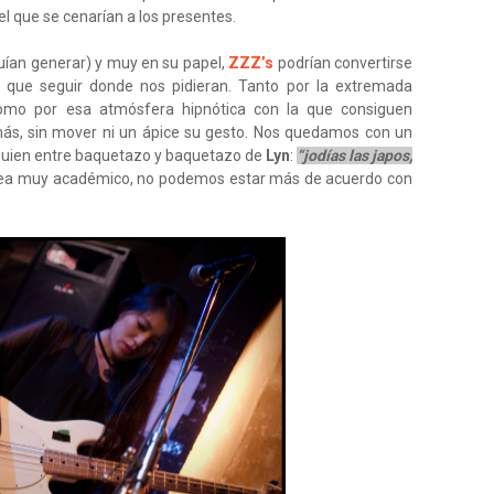
l que se cenarían a los presentes.
guían generar) y muy en su papel,
ZZZ’s
podrían convertirse
 que seguir donde nos pidieran. Tanto por la extremada
como por esa atmósfera hipnótica con la que consiguen
más, sin mover ni un ápice su gesto. Nos quedamos con un
lguien entre baquetazo y baquetazo de
Lyn
:
“jodías las japos,
sea muy académico, no podemos estar más de acuerdo con