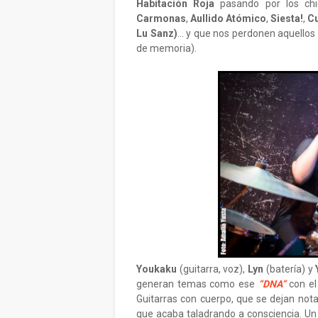
Habitación Roja
pasando por los ch
Carmonas
,
Aullido Atómico
,
Siesta!
,
Cu
Lu Sanz)
... y que nos perdonen aquellos
de memoria).
Youkaku
(guitarra, voz),
Lyn
(batería) y
generan temas como ese
“DNA”
con el
Guitarras con cuerpo, que se dejan notar
que acaba taladrando a consciencia. U