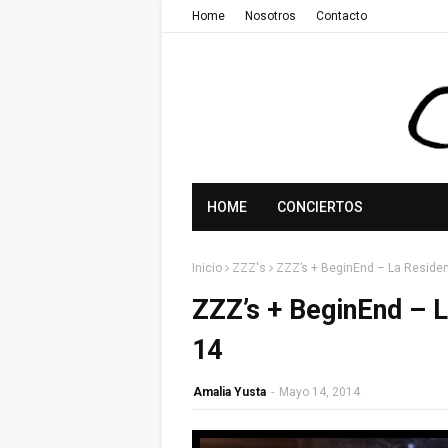
Home
Nosotros
Contacto
HOME
CONCIERTOS
Inicio
ZZZ's
ZZZ’s + BeginEnd – La Residen
ZZZ’s + BeginEnd – L
14
Amalia Yusta
-
Mayo 14, 2014