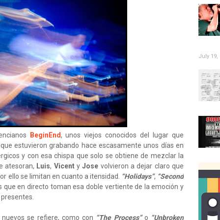
July 19,
lencianos
BeginEnd
, unos viejos conocidos del lugar que
que estuvieron grabando hace escasamente unos días en
érgicos y con esa chispa que solo se obtiene de mezclar la
e atesoran,
Luis
,
Vicent
y
Jose
volvieron a dejar claro que
r ello se limitan en cuanto a itensidad.
“Holidays”
,
“Second
 que en directo toman esa doble vertiente de la emoción y
 presentes.
s nuevos se refiere, como con
“The Process”
o
“Unbroken