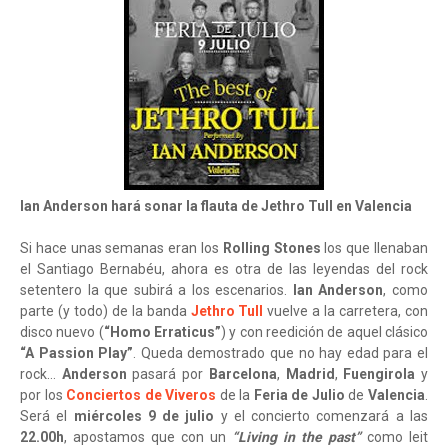
Ian Anderson hará sonar la flauta de Jethro Tull en Valencia
Si hace unas semanas eran los
Rolling Stones
los que llenaban
el Santiago Bernabéu, ahora es otra de las leyendas del rock
setentero la que subirá a los escenarios.
Ian Anderson
, como
parte (y todo) de la banda
Jethro Tull
vuelve a la carretera, con
disco nuevo (
“Homo Erraticus”
) y con reedición de aquel clásico
“A Passion Play”
. Queda demostrado que no hay edad para el
rock…
Anderson
pasará por
Barcelona
,
Madrid
,
Fuengirola
y
por los
Conciertos de Viveros
de la
Feria de Julio
de
Valencia
.
Será el
miércoles 9 de julio
y el concierto comenzará a las
22.00h
, apostamos que con un
“Living in the past”
como leit