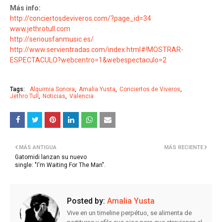
Más info:
http://conciertosdeviveros.com/?page_id=34
www.jethrotull.com
http://seriousfanmusic.es/
http://www.servientradas.com/index.html#!MOSTRAR-
ESPECTACULO?webcentro=1&webespectaculo=2
Tags:
Alquimia Sonora
Amalia Yusta
Conciertos de Viveros
Jethro Tull
Noticias
Valencia
MÁS ANTIGUA
MÁS RECIENTE
Gatomidi lanzan su nuevo
single: "I'm Waiting For The Man".
Posted by:
Amalia Yusta
Vive en un timeline perpétuo, se alimenta de