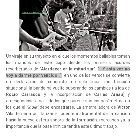
Un viraje en su trayecto en el que los momentos bailables toman
los mandos de este copo desde los primeros acordes
reverberados de
“Atardecer en la mitad sur"
.
“…Y esta vez no
voy a darme por vencido…”
, en uno de los versos se convierte
en declaración de conquista, no solo lírica sino también
situacional: la banda ha vuelto superando los cambios (la ida de
Rocío Carrasco
y la incorporación de
Carles Arnau
) y
arriesgándose a salir de los que parece son los parámetros en
los que el
“indie”
debe encastrarse. La ametralladora de
Víctor
Vila
termina por lanzar el puente instrumental de la canción
hacia la nueva esfera sonora de la formación, marcando ya la
importancia que la base rítmica tendrá este último trabajo.