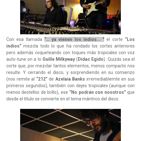
Con esa llamada
“… ya vienen los indios... "
el corte
“Los
indios”
mezcla todo lo que ha rondado los cortes anteriores
pero además coqueteando con toques más tropicales con voz
auto-tune on a lo
Guille Milkyway
(
Didac Egido
). Quizás sea el
corte que, por mezclar tantos elementos, menos compacto nos
resulte. Y cerrando el disco, y sorprendiendo en su comienzo
(nos remite al
“212”
de
Azelaia Banks
irremediablemte en sus
primeros segundos), también con dejes tropicales (aunque con
menos destellos de brillo), ese
“No podrán con nosotros”
que
desde el título se convierte en el tema mántrico del disco.