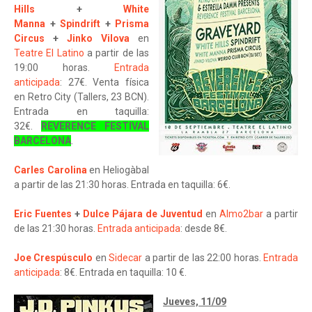
Hills
+
White
Manna
+
Spindrift
+
Prisma
Circus
+
Jinko Vilova
en
Teatre El Latino
a partir de las
19:00 horas.
Entrada
anticipada
: 27€. Venta física
en Retro City (Tallers, 23 BCN).
Entrada en taquilla:
32€.
REVERENCE FESTIVAL
BARCELONA
.
Carles Carolina
en Heliogàbal
a partir de las 21:30 horas. Entrada en taquilla: 6€.
Eric Fuentes
+
Dulce Pájara de Juventud
en
Almo2bar
a partir
de las 21:30 horas.
Entrada anticipada
: desde 8€.
Joe Crespúsculo
en
Sidecar
a partir de las 22:00 horas.
Entrada
anticipada
: 8€. Entrada en taquilla: 10 €.
Jueves, 11/09