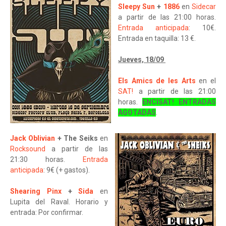
Sleepy Sun
+
1886
en
Sidecar
a partir de las 21:00 horas.
Entrada anticipada
: 10€.
Entrada en taquilla: 13 €.
Jueves, 18/09
Els Amics de les Arts
en el
SAT!
a partir de las 21:00
horas.
ENCISAT! ENTRADAS
AGOTADAS
.
Jack Oblivian
+ The Seiks
en
Rocksound
a partir de las
21:30 horas.
Entrada
anticipada
: 9€ (+ gastos).
Shearing Pinx
+
Sida
en
Lupita del Raval. Horario y
entrada: Por confirmar.