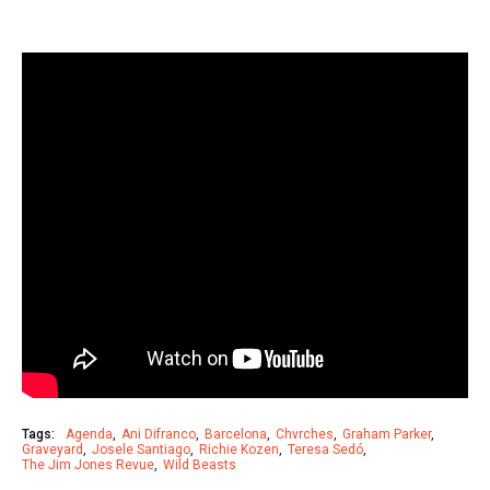
Tags:
Agenda
Ani Difranco
Barcelona
Chvrches
Graham Parker
Graveyard
Josele Santiago
Richie Kozen
Teresa Sedó
The Jim Jones Revue
Wild Beasts