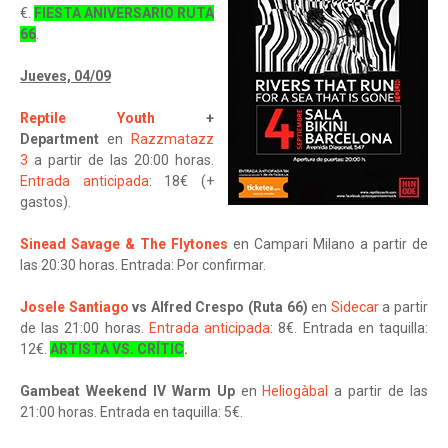
€.
FIESTA ANIVERSARIO RUTA
66
.
Jueves, 04/09
Reptile Youth
+
Department
en
Razzmatazz
3
a partir de las 20:00 horas.
Entrada anticipada
: 18€ (+
gastos).
Sinead Savage & The Flytones
en Campari Milano a partir de
las 20:30 horas. Entrada: Por confirmar.
Josele Santiago
vs Alfred Crespo (Ruta 66)
en
Sidecar
a partir
de las 21:00 horas.
Entrada anticipada
: 8€. Entrada en taquilla:
12€.
ARTISTA VS. CRÍTIC
.
Gambeat Weekend IV Warm Up
en
Heliogàbal
a partir de las
21:00 horas. Entrada en taquilla: 5€.