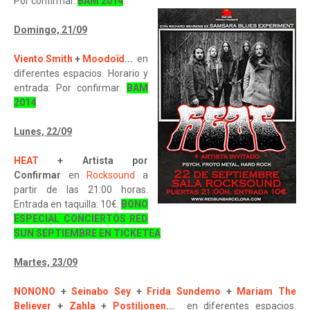
Por confirmar.
BAM 2014
.
Domingo, 21/09
Viento Smith
+
Moodoïd
...
en
diferentes espacios. Horario y
entrada: Por confirmar.
BAM
2014
.
Lunes, 22/09
HEAT
+ Artista por
Confirmar
en
Rocksound
a
partir de las 21:00 horas.
Entrada en taquilla: 10€.
BONO
ESPECIAL CONCIERTOS RED
SUN SEPTIEMBRE EN TICKETEA
Martes, 23/09
NONONO
+
Seinabo Sey
+
Frida Sundemo
+
Mariam The
Believer
+
Zahla
+
Postiljonen
...
en diferentes espacios.