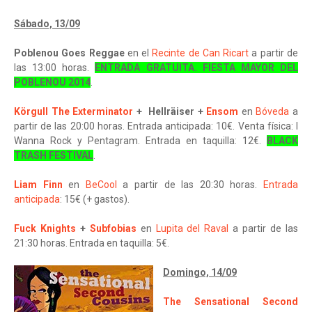
Sábado, 13/09
Poblenou Goes Reggae
en el
Recinte de Can Ricart
a partir de
las 13:00 horas.
ENTRADA GRATUITA. FIESTA MAYOR DEL
POBLENOU 2014
.
Körgull The Exterminator
+
Hellräiser +
Ensom
en
Bóveda
a
partir de las 20:00 horas. Entrada anticipada: 10€. Venta física: I
Wanna Rock y Pentagram. Entrada en taquilla: 12€.
BLACK
TRASH FESTIVAL
.
Liam Finn
en
BeCool
a partir de las 20:30 horas.
Entrada
anticipada
: 15€ (+ gastos).
Fuck Knights
+
Subfobias
en
Lupita del Raval
a partir de las
21:30 horas. Entrada en taquilla: 5€.
Domingo, 14/09
The Sensational Second