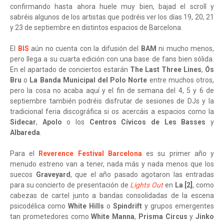
confirmando hasta ahora huele muy bien, bajad el scroll y
sabréis algunos de los artistas que podréis ver los días 19, 20, 21
y 23 de septiembre en distintos espacios de Barcelona.
El
BIS
aún no cuenta con la difusión del
BAM
ni mucho menos,
pero llega a su cuarta edición con una base de fans bien sólida.
En el apartado de conciertos estarán
The Last Three Lines
,
Ós
Bru
o
La Banda Municipal del Polo Norte
entre muchos otros,
pero la cosa no acaba aquí y el fin de semana del 4, 5 y 6 de
septiembre también podréis disfrutar de sesiones de DJs y la
tradicional feria discográfica si os acercáis a espacios como la
Sidecar
,
Apolo
o los
Centros Cívicos de Les Basses
y
Albareda
.
Para el
Reverence Festival Barcelona
es su primer año y
menudo estreno van a tener, nada más y nada menos que los
suecos
Graveyard
, que el año pasado agotaron las entradas
para su concierto de presentación de
Lights Out
en
La [2]
, como
cabezas de cartel junto a bandas consolidadas de la escena
psicodélica como
White Hills
o
Spindrift
y grupos emergentes
tan prometedores como
White Manna
,
Prisma Circus
y
Jinko