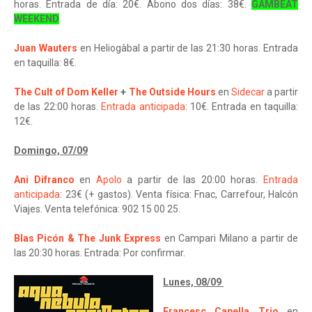
horas. Entrada de día: 20€. Abono dos días: 38€.
GAMBEAT
WEEKEND
.
Juan Wauters
en Heliogàbal a partir de las 21:30 horas. Entrada
en taquilla: 8€.
The Cult of Dom Keller
+
The Outside Hours
en
Sidecar
a partir
de las 22:00 horas.
Entrada anticipada
: 10€. Entrada en taquilla:
12€.
Domingo, 07/09
Ani Difranco
en
Apolo
a partir de las 20:00 horas.
Entrada
anticipada
: 23€ (+ gastos). Venta física: Fnac, Carrefour, Halcón
Viajes. Venta telefónica: 902 15 00 25.
Blas Picón & The Junk Express
en Campari Milano a partir de
las 20:30 horas. Entrada: Por confirmar.
Lunes, 08/09
Francesc Capella Trio
en