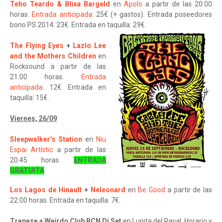
Teho Teardo & Blixa Bargeld
en
Apolo
a partir de las 20:00
horas.
Entrada anticipada
: 25€ (+ gastos). Entrada poseedores
bono PS 2014: 23€. Entrada en taquilla: 29€.
The Flying Eyes
+
Lazlo Lee
and the Mothers Children
en
Rocksound a partir de las
21:00 horas.
Entrada
anticipada
: 12€. Entrada en
taquilla: 15€.
Viernes, 26/09
Sleepwalker’s Station
en
Niu
Espai Artístic
a partir de las
20:45 horas.
ENTRADA
GRATUITA
.
Los Lagos de Hinault
+
Neleonard
en
Be Good
a partir de las
22:00 horas. Entrada en taquilla: 7€.
Trapeze + Weirdo Club BCN Dj Set
en Lupita del Raval. Horario y