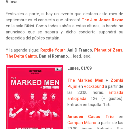
Vilova
.
Festivales a parte, si hay un evento que destaca este mes de
septiembre es el concierto que ofrecerá
The Jim Jones Revue
en la sala Bikini. Como todos sabéis a estas alturas, la banda ha
anunciado que se separa y dicho concierto supondrá su
despedida del público catalán.
Y la agenda sigue:
Reptile Youth
,
Ani DiFranco
,
Planet of Zeus
,
The Delta Saints
,
Daniel Romano
,.... leed, leed.
Lunes, 01/09
The Marked Men
+
Zombi
Pujol
en
Rocksound
a partir de
las 20:00 horas.
Entrada
anticipada
: 12€ (+ gastos).
Entrada en taquilla: 15€.
Amadeu Casas Trio
en
Campari Milano
a partir de las
20:30 horas. Entrada: Por