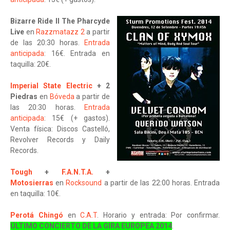
Bizarre Ride II The Pharcyde
Live
en
Razzmatazz 2
a partir
de las 20:30 horas.
Entrada
anticipada
: 16€. Entrada en
taquilla: 20€.
Imperial State Electric
+ 2
Piedras
en
Bóveda
a partir de
las 20:30 horas.
Entrada
anticipada
: 15
€ (+ gastos).
Venta física: Discos Castelló,
Revolver Records y Daily
Records.
Tough
+
F.A.N.T.A.
+
Motosierras
en
Rocksound
a partir de las 22:00 horas. Entrada
en taquilla: 10€.
Perotá Chingó
en
C.A.T
. Horario y entrada: Por confirmar.
ÚLTIMO CONCIERTO DE LA GIRA EUROPEA 2014
.