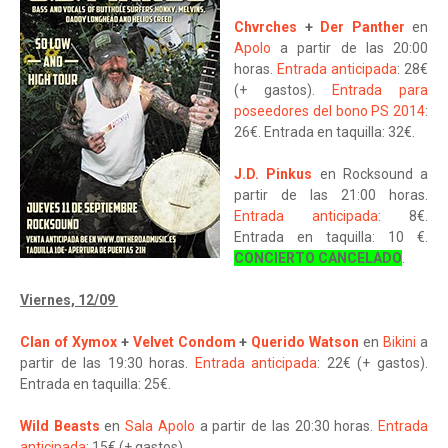
Chvrches
+
Der Panther
en
Apolo
a partir de las 20:00
horas.
Entrada anticipada
: 28€
(+ gastos).
Entrada para
poseedores del bono PS 2014
:
26€. Entrada en taquilla: 32€.
J.D. Pinkus
en Rocksound a
partir de las 21:00 horas.
Entrada anticipada
: 8€.
Entrada en taquilla: 10 €.
CONCIERTO CANCELADO
.
Viernes, 12/09
Clan of Xymox
+
Velvet Condom
+
Querido Watson
en
Bikini
a
partir de las 19:30 horas.
Entrada anticipada
: 22€ (+ gastos).
Entrada en taquilla: 25€.
Wild Beasts
en
Sala Apolo
a partir de las 20:30 horas.
Entrada
anticipada
: 15€ (+ gastos).