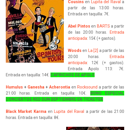
Cousins
en
Lupita del Raval
a
partir de las 13:00 horas.
Entrada en taquilla: 7€.
Abel Pintos
en
BARTS
a partir
de las 20:00 horas.
Entrada
anticipada
: 15€ (+ gastos).
Woods
en
La [2]
a partir de las
20:00 horas.
Entrada
anticipada
: 12€ (+ gastos).
Entrada Apolo 113: 7€.
Entrada en taquilla: 14€.
CAPRICHOS DE APOLO
.
Humulus
+
Ganesha
+
Acherontia
en
Rocksound
a partir de las
21:00 horas. Entrada en taquilla: 10€.
BONO ESPECIAL
CONCIERTOS RED SUN SEPTIEMBRE EN TICKETEA
Black Market Karma
en
Lupita del Raval
a partir de las 21:00
horas. Entrada en taquilla: 8€.