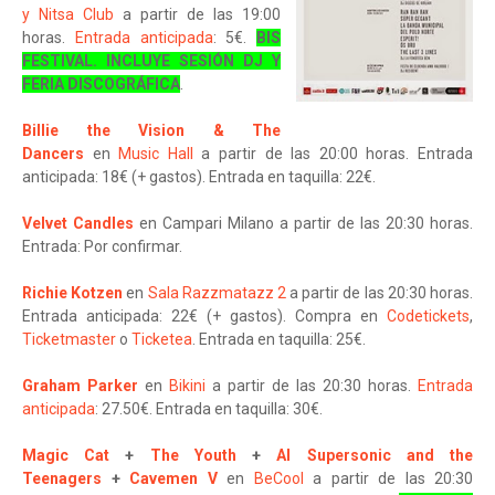
y Nitsa Club
a partir de las 19:00
horas.
Entrada anticipada
: 5€.
BIS
FESTIVAL. INCLUYE SESIÓN DJ Y
FERIA DISCOGRÁFICA
.
Billie the Vision & The
Dancers
en
Music Hall
a partir de las 20:00 horas. Entrada
anticipada: 18€ (+ gastos). Entrada en taquilla: 22€.
Velvet Candles
en Campari Milano a partir de las 20:30 horas.
Entrada: Por confirmar.
Richie Kotzen
en
Sala Razzmatazz 2
a partir de las 20:30 horas.
Entrada anticipada: 22€ (+ gastos). Compra en
Codetickets
,
Ticketmaster
o
Ticketea
. Entrada en taquilla: 25€.
Graham Parker
en
Bikini
a partir de las 20:30 horas.
Entrada
anticipada
: 27.50€. Entrada en taquilla: 30€.
Magic Cat
+
The Youth
+
Al Supersonic and the
Teenagers
+
Cavemen V
en
BeCool
a partir de las 20:30