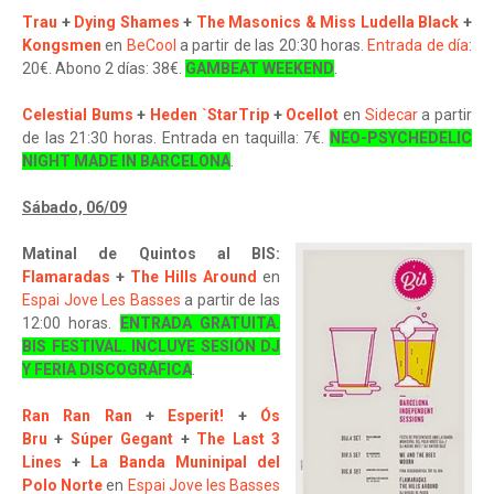
Trau
+
Dying Shames
+
The Masonics & Miss Ludella Black
+
Kongsmen
en
BeCool
a partir de las 20:30 horas.
Entrada de día
:
20€. Abono 2 días: 38€.
GAMBEAT WEEKEND
.
Celestial Bums
+
Heden `StarTrip
+
Ocellot
en
Sidecar
a partir
de las 21:30 horas. Entrada en taquilla: 7€.
NEO-PSYCHEDELIC
NIGHT MADE IN BARCELONA
.
Sábado, 06/09
Matinal de Quintos al BIS:
Flamaradas
+
The Hills Around
en
Espai Jove Les Basses
a partir de las
12:00 horas.
ENTRADA GRATUITA.
BIS FESTIVAL. INCLUYE SESIÓN DJ
Y FERIA DISCOGRÁFICA
.
Ran Ran Ran
+
Esperit!
+
Ós
Bru
+
Súper Gegant
+
The Last 3
Lines
+
La Banda Muninipal del
Polo Norte
en
Espai Jove les Basses