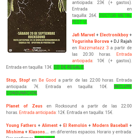
anticipada: 23€ (+ gastos).
Entrada en
taquilla: 26€.
DOCTOR METAL
FEST VI
.
Jafi Marvel
+
Electronikboy
+
Yogurinha Borova
+ DJ Rajah
en
Razzmatazz 3
a partir de
las 20:30 horas.
Entrada
anticipada
: 10€ (+ gastos).
Entrada en taquilla: 13€.
CD DE REGALO
.
Stop, Stop!
en
Be Good
a partir de las 22:00 horas. Entrada
anticipada: 7€. Entrada en taquilla: 10€.
INCLUYE
CONSUMICIÓN
.
Planet of Zeus
en Rocksound a partir de las 22:00
horas.
Entrada anticipada
: 12€. Entrada en taquilla: 15€.
Young Fathers
+
Aliment
+
El Remolón
+
Modern Baseball
+
Mishima
+
Klaxons
...
en diferentes espacios. Horario y entrada: