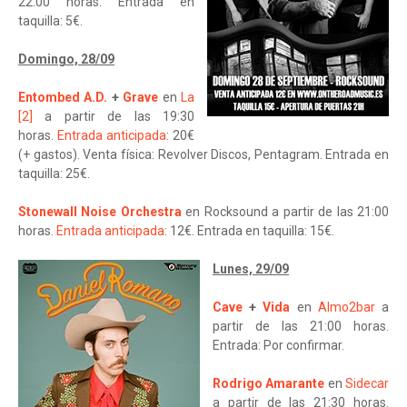
22:00 horas. Entrada en
taquilla: 5€.
Domingo, 28/09
Entombed A.D.
+
Grave
en
La
[2]
a partir de las 19:30
horas.
Entrada anticipada
: 20€
(+ gastos). Venta física: Revolver Discos, Pentagram. Entrada en
taquilla: 25€.
Stonewall Noise Orchestra
en Rocksound a partir de las 21:00
horas.
Entrada anticipada
: 12€. Entrada en taquilla: 15€.
Lunes, 29/09
Cave
+
Vida
en
Almo2bar
a
partir de las 21:00 horas.
Entrada: Por confirmar.
Rodrigo Amarante
en
Sidecar
a partir de las 21:30 horas.