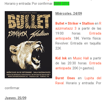
Horario y entrada: Por confirmar.
BAM 2014
.
Miércoles, 24/09
Bullet
+
Striker
+
Stallion
en
R
azzmatazz 3
a partir de las
19:00 horas.
Entrada
anticipada
: 18€. Venta física:
Revolver. Entrada en taquilla:
22€.
Kid Ink
en
Music Hall
a partir
de las 20:30 horas.
Entrada
anticipada
: 20€ (+ gastos).
Burnt Ones
en
Lupita del
Raval
. Horario y entrada: Por
confirmar.
Jueves, 25/09