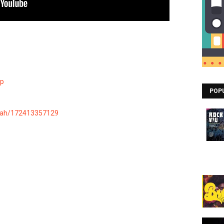
hp
POP
Wah/172413357129