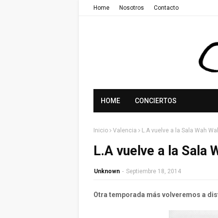
Home
Nosotros
Contacto
HOME
CONCIERTOS
Inicio
Valencia
L.A vuelve a la Sala Wah Wa
L.A vuelve a la Sala
Unknown
-
Septiembre 18, 2014
Otra temporada más volveremos a disfr