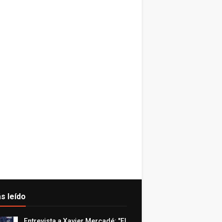
s leído
Entrevista a Xavier Mercadé: "El