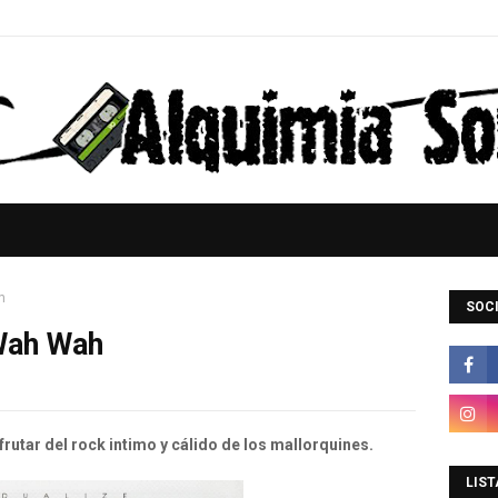
h
SOCI
 Wah Wah
utar del rock intimo y cálido de los mallorquines.
LIST