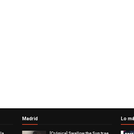
Madrid
Lo má
 la
[Crónica] Swallow the Sun trae