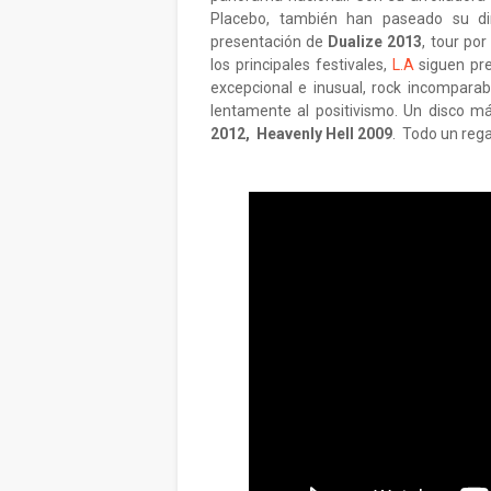
Placebo, también han paseado su dir
presentación de
Dualize 2013
, tour po
los principales festivales,
L.A
siguen pre
excepcional e inusual, rock incompara
lentamente al positivismo. Un disco m
2012, Heavenly Hell 2009
. Todo un rega