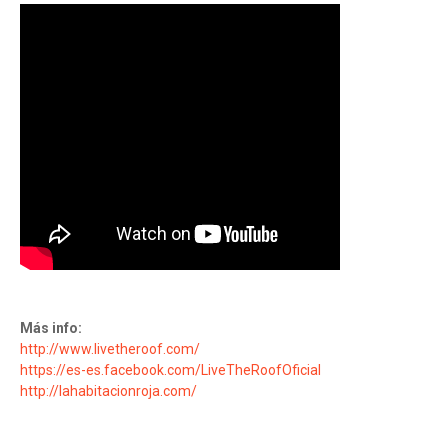
Más info:
http://www.livetheroof.com/
https://es-es.facebook.com/LiveTheRoofOficial
http://lahabitacionroja.com/