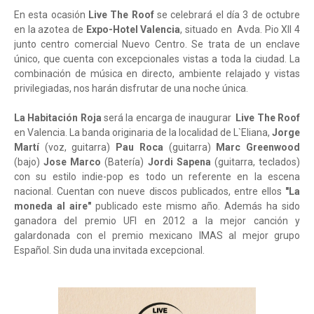
En esta ocasión
Live The Roof
se celebrará el día 3 de octubre
en la azotea de
Expo-Hotel Valencia
, situado en Avda. Pio XII 4
junto centro comercial Nuevo Centro. Se trata de un enclave
único, que cuenta con excepcionales vistas a toda la ciudad. La
combinación de música en directo, ambiente relajado y vistas
privilegiadas, nos harán disfrutar de una noche única.
La Habitación Roja
será la encarga de inaugurar
Live The Roof
en Valencia. La banda originaria de la localidad de L`Eliana,
Jorge
Martí
(voz, guitarra)
Pau Roca
(guitarra)
Marc Greenwood
(bajo)
Jose Marco
(Batería)
Jordi Sapena
(guitarra, teclados)
con su estilo indie-pop es todo un referente en la escena
nacional. Cuentan con nueve discos publicados, entre ellos
"La
moneda al aire"
publicado este mismo año. Además ha sido
ganadora del premio UFI en 2012 a la mejor canción y
galardonada con el premio mexicano IMAS al mejor grupo
Español. Sin duda una invitada excepcional.