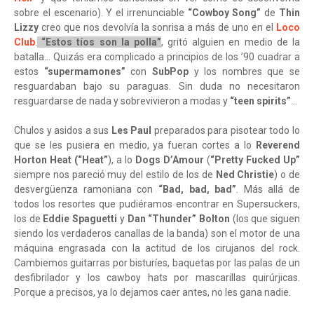
sobre el escenario). Y el irrenunciable
“Cowboy Song”
de
Thin
Lizzy
creo que nos devolvía la sonrisa a más de uno en el
Loco
Club
.
“Estos tíos son la polla”
, gritó alguien en medio de la
batalla… Quizás era complicado a principios de los ’90 cuadrar a
estos
“supermamones”
con
SubPop
y los nombres que se
resguardaban bajo su paraguas. Sin duda no necesitaron
resguardarse de nada y sobrevivieron a modas y
“teen spirits”
…
Chulos y asidos a sus
Les Paul
preparados para pisotear todo lo
que se les pusiera en medio, ya fueran cortes a lo
Reverend
Horton Heat
(“Heat”
), a lo
Dogs D’Amour
(
“Pretty Fucked Up”
siempre nos pareció muy del estilo de los de
Ned Christie
) o de
desvergüenza ramoniana con
“Bad, bad, bad”
. Más allá de
todos los resortes que pudiéramos encontrar en Supersuckers,
los de
Eddie Spaguetti
y
Dan “Thunder” Bolton
(los que siguen
siendo los verdaderos canallas de la banda) son el motor de una
máquina engrasada con la actitud de los cirujanos del rock.
Cambiemos guitarras por bisturíes, baquetas por las palas de un
desfibrilador y los cawboy hats por mascarillas quirúrjicas.
Porque a precisos, ya lo dejamos caer antes, no les gana nadie.