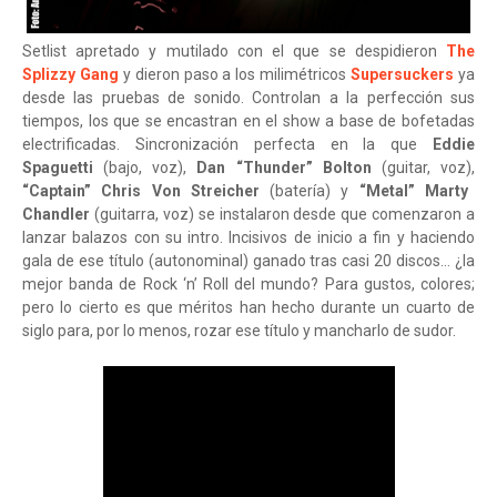
Setlist apretado y mutilado con el que se despidieron
The
Splizzy Gang
y dieron paso a los milimétricos
Supersuckers
ya
desde las pruebas de sonido. Controlan a la perfección sus
tiempos, los que se encastran en el show a base de bofetadas
electrificadas. Sincronización perfecta en la que
Eddie
Spaguetti
(bajo, voz),
Dan “Thunder” Bolton
(guitar, voz),
“Captain” Chris Von Streicher
(batería) y
“Metal” Marty
Chandler
(guitarra, voz) se instalaron desde que comenzaron a
lanzar balazos con su intro. Incisivos de inicio a fin y haciendo
gala de ese título (autonominal) ganado tras casi 20 discos… ¿la
mejor banda de Rock ‘n’ Roll del mundo? Para gustos, colores;
pero lo cierto es que méritos han hecho durante un cuarto de
siglo para, por lo menos, rozar ese título y mancharlo de sudor.