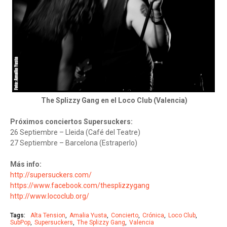
The Splizzy Gang en el Loco Club (Valencia)
Próximos conciertos Supersuckers:
26 Septiembre – Lleida (Café del Teatre)
27 Septiembre – Barcelona (Estraperlo)
Más info:
http://supersuckers.com/
https://www.facebook.com/thesplizzygang
http://www.lococlub.org/
Tags:
Alta Tension
Amalia Yusta
Concierto
Crónica
Loco Club
SubPop
Supersuckers
The Splizzy Gang
Valencia