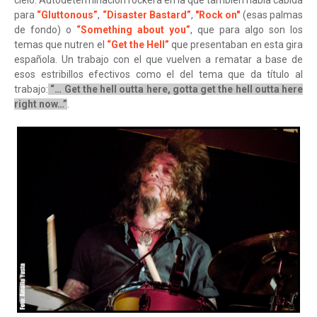
cielo. Autodeterminación rockera en la que también había cabida
para
“Gluttonous”
,
“Disaster Bastard”
,
"Rock on"
(esas palmas
de fondo) o
“Something about you”
, que para algo son los
temas que nutren el
“Get the Hell”
que presentaban en esta gira
española. Un trabajo con el que vuelven a rematar a base de
esos estribillos efectivos como el del tema que da título al
trabajo:
“… Get the hell outta here, gotta get the hell outta here
right now…”
.