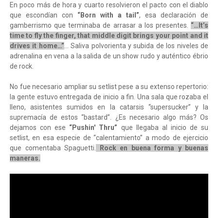
En poco más de hora y cuarto resolvieron el pacto con el diablo
que escondían con
“Born with a tail”
, esa declaración de
gamberrismo que terminaba de arrasar a los presentes.
“…It’s
time to fly the finger, that middle digit brings your point and it
drives it home…”
... Saliva polvorienta y subida de los niveles de
adrenalina en vena a la salida de un show rudo y auténtico ébrio
de rock.
No fue necesario ampliar su setlist pese a su extenso repertorio:
la gente estuvo entregada de inicio a fin. Una sala que rozaba el
lleno, asistentes sumidos en la catarsis “supersucker” y la
supremacía de estos “bastard”. ¿Es necesario algo más? Os
dejamos con ese
“Pushin' Thru”
que llegaba al inicio de su
setlist, en esa especie de “calentamiento” a modo de ejercicio
que comentaba Spaguetti.
Rock en buena forma y buenas
maneras.