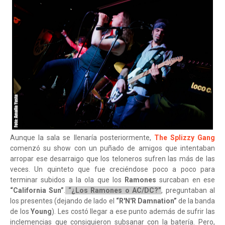
Aunque la sala se llenaría posteriormente,
The Splizzy Gang
comenzó su show con un puñado de amigos que intentaban
arropar ese desarraigo que los teloneros sufren las más de las
veces. Un quinteto que fue creciéndose poco a poco para
terminar subidos a la ola que los
Ramones
surcaban en ese
“California Sun”
.
“¿Los Ramones o AC/DC?”
, preguntaban al
los presentes (dejando de lado el
“R'N'R Damnation”
de la banda
de los
Young
). Les costó llegar a ese punto además de sufrir las
inclemencias que consiguieron subsanar con la batería. Pero,