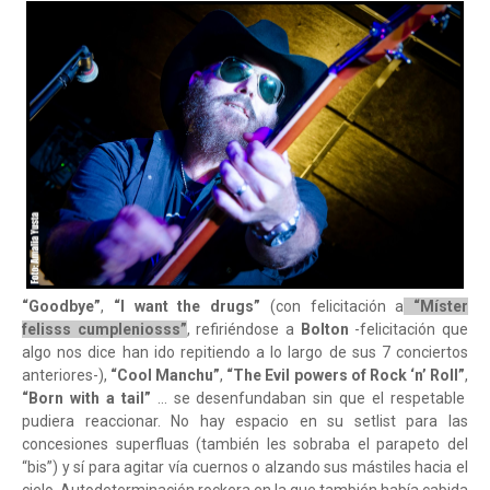
“Goodbye”
,
“I want the drugs”
(con felicitación a
“Míster
felisss cumpleniosss”
, refiriéndose a
Bolton
-felicitación que
algo nos dice han ido repitiendo a lo largo de sus 7 conciertos
anteriores-),
“Cool Manchu”
,
“The Evil powers of Rock ‘n’ Roll”
,
“Born with a tail”
… se desenfundaban sin que el respetable
pudiera reaccionar. No hay espacio en su setlist para las
concesiones superfluas (también les sobraba el parapeto del
“bis”) y sí para agitar vía cuernos o alzando sus mástiles hacia el