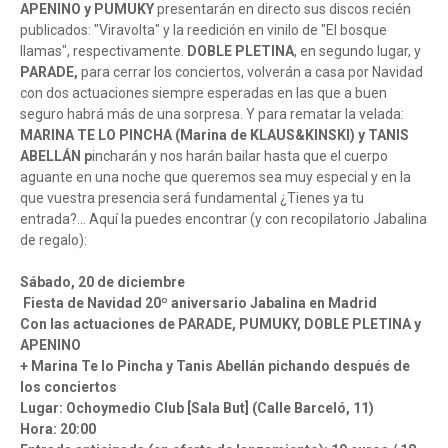
APENINO y PUMUKY
presentarán en directo sus discos recién
publicados: "Viravolta" y la reedición en vinilo de "El bosque
llamas", respectivamente.
DOBLE PLETINA
, en segundo lugar, y
PARADE,
para cerrar los conciertos, volverán a casa por Navidad
con dos actuaciones siempre esperadas en las que a buen
seguro habrá más de una sorpresa. Y para rematar la velada:
MARINA TE LO PINCHA (Marina de KLAUS&KINSKI) y TANIS
ABELLÁN p
incharán y nos harán bailar hasta que el cuerpo
aguante en una noche que queremos sea muy especial y en la
que vuestra presencia será fundamental ¿Tienes ya tu
entrada?… Aquí la puedes encontrar (y con recopilatorio Jabalina
de regalo):
Sábado, 20 de diciembre
Fiesta de Navidad 20º aniversario Jabalina en Madrid
Con las actuaciones de PARADE, PUMUKY, DOBLE PLETINA y
APENINO
+ Marina Te lo Pincha y Tanis Abellán pichando después de
los conciertos
Lugar: Ochoymedio Club [Sala But] (Calle Barceló, 11)
Hora: 20:00