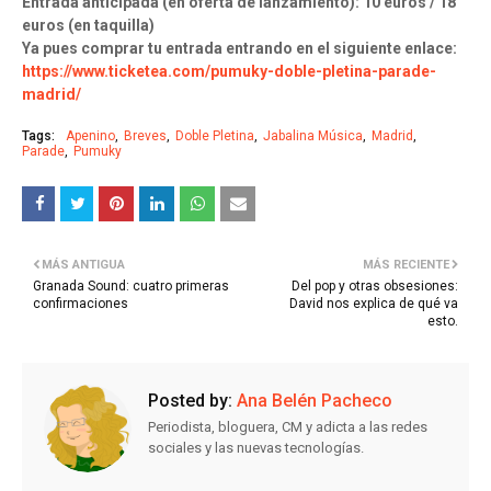
Entrada anticipada (en oferta de lanzamiento): 10 euros / 18
euros (en taquilla)
Ya pues comprar tu entrada entrando en el siguiente enlace:
https://www.ticketea.com/pumuky-doble-pletina-parade-
madrid/
Tags:
Apenino
Breves
Doble Pletina
Jabalina Música
Madrid
Parade
Pumuky
MÁS ANTIGUA
MÁS RECIENTE
Granada Sound: cuatro primeras
Del pop y otras obsesiones:
confirmaciones
David nos explica de qué va
esto.
Posted by:
Ana Belén Pacheco
Periodista, bloguera, CM y adicta a las redes
sociales y las nuevas tecnologías.