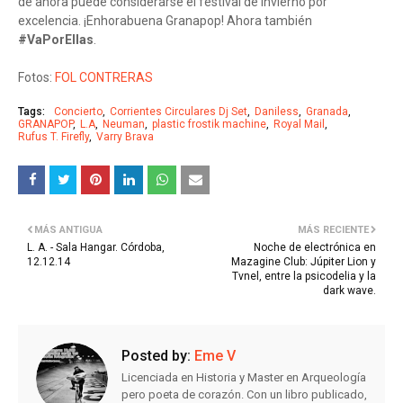
de ahora puede considerarse el festival de invierno por
excelencia. ¡Enhorabuena Granapop! Ahora también
#VaPorEllas
.
Fotos:
FOL CONTRERAS
Tags:
Concierto
Corrientes Circulares Dj Set
Daniless
Granada
GRANAPOP
L.A
Neuman
plastic frostik machine
Royal Mail
Rufus T. Firefly
Varry Brava
MÁS ANTIGUA
MÁS RECIENTE
L. A. - Sala Hangar. Córdoba,
Noche de electrónica en
12.12.14
Mazagine Club: Júpiter Lion y
Tvnel, entre la psicodelia y la
dark wave.
Posted by:
Eme V
Licenciada en Historia y Master en Arqueología
pero poeta de corazón. Con un libro publicado,