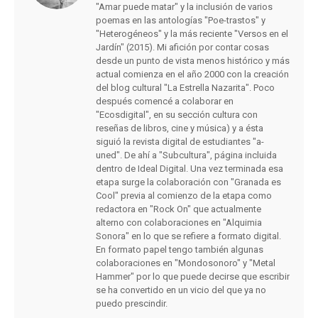
"Amar puede matar" y la inclusión de varios
poemas en las antologías "Poe-trastos" y
"Heterogéneos" y la más reciente "Versos en el
Jardín" (2015). Mi afición por contar cosas
desde un punto de vista menos histórico y más
actual comienza en el año 2000 con la creación
del blog cultural "La Estrella Nazarita". Poco
después comencé a colaborar en
"Ecosdigital", en su sección cultura con
reseñas de libros, cine y música) y a ésta
siguió la revista digital de estudiantes "a-
uned". De ahí a "Subcultura", página incluida
dentro de Ideal Digital. Una vez terminada esa
etapa surge la colaboración con "Granada es
Cool" previa al comienzo de la etapa como
redactora en "Rock On" que actualmente
alterno con colaboraciones en "Alquimia
Sonora" en lo que se refiere a formato digital.
En formato papel tengo también algunas
colaboraciones en "Mondosonoro" y "Metal
Hammer" por lo que puede decirse que escribir
se ha convertido en un vicio del que ya no
puedo prescindir.