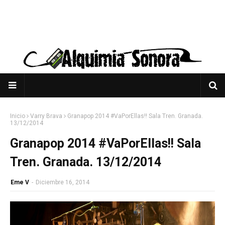
Inicio
Varry Brava
Granapop 2014 #VaPorEllas!! Sala Tren. Granada.
13/12/2014
Granapop 2014 #VaPorEllas!! Sala
Tren. Granada. 13/12/2014
Eme V
-
Diciembre 16, 2014