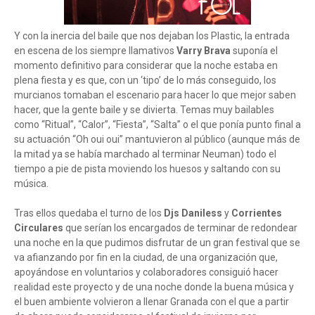
Y con la inercia del baile que nos dejaban los Plastic, la entrada
en escena de los siempre llamativos
Varry Brava
suponía el
momento definitivo para considerar que la noche estaba en
plena fiesta y es que, con un ‘tipo’ de lo más conseguido, los
murcianos tomaban el escenario para hacer lo que mejor saben
hacer, que la gente baile y se divierta. Temas muy bailables
como “Ritual”, “Calor”, “Fiesta”, “Salta” o el que ponía punto final a
su actuación “Oh oui oui” mantuvieron al público (aunque más de
la mitad ya se había marchado al terminar Neuman) todo el
tiempo a pie de pista moviendo los huesos y saltando con su
música.
Tras ellos quedaba el turno de los
Djs Daniless
y
Corrientes
Circulares
que serían los encargados de terminar de redondear
una noche en la que pudimos disfrutar de un gran festival que se
va afianzando por fin en la ciudad, de una organización que,
apoyándose en voluntarios y colaboradores consiguió hacer
realidad este proyecto y de una noche donde la buena música y
el buen ambiente volvieron a llenar Granada con el que a partir