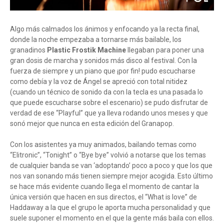
Algo más calmados los ánimos y enfocando ya la recta final,
donde la noche empezaba a tornarse más bailable, los
granadinos
Plastic Frostik Machine
llegaban para poner una
gran dosis de marcha y sonidos más disco al festival. Con la
fuerza de siempre y un piano que ¡por fin! pudo escucharse
como debía y la voz de Ángel se apreció con total nitidez
(cuando un técnico de sonido da con la tecla es una pasada lo
que puede escucharse sobre el escenario) se pudo disfrutar de
verdad de ese “Playful” que ya lleva rodando unos meses y que
sonó mejor que nunca en esta edición del Granapop.
Con los asistentes ya muy animados, bailando temas como
“Elitronic”, “Tonight” o “Bye bye” volvió a notarse que los temas
de cualquier banda se van ‘adoptando’ poco a poco y que los que
nos van sonando más tienen siempre mejor acogida. Esto último
se hace más evidente cuando llega el momento de cantar la
única versión que hacen en sus directos, el “What is love” de
Haddaway a la que el grupo le aporta mucha personalidad y que
suele suponer el momento en el que la gente más baila con ellos.