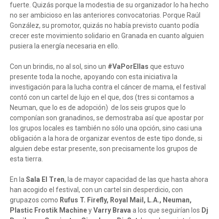
fuerte. Quizás porque la modestia de su organizador lo ha hecho
no ser ambicioso en las anteriores convocatorias. Porque Raúl
González, su promotor, quizás no había previsto cuanto podía
crecer este movimiento solidario en Granada en cuanto alguien
pusiera la energía necesaria en ello.
Con un brindis, no al sol, sino un
#VaPorEllas
que estuvo
presente toda la noche, apoyando con esta iniciativa la
investigación para la lucha contra el cáncer de mama, el festival
contó con un cartel de lujo en el que, dos (tres si contamos a
Neuman, que lo es de adopción) de los seis grupos que lo
componían son granadinos, se demostraba así que apostar por
los grupos locales es también no sólo una opción, sino casi una
obligación a la hora de organizar eventos de este tipo donde, si
alguien debe estar presente, son precisamente los grupos de
esta tierra.
En la
Sala El Tren
, la de mayor capacidad de las que hasta ahora
han acogido el festival, con un cartel sin desperdicio, con
grupazos como
Rufus T. Firefly, Royal Mail, L.A., Neuman,
Plastic Frostik Machine
y
Varry Brava
a los que seguirían los
Dj