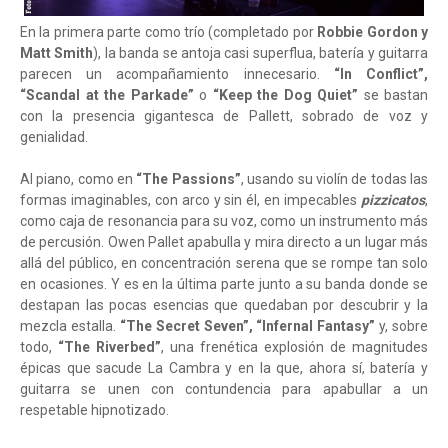
En la primera parte como trío (completado por
Robbie Gordon y
Matt Smith
), la banda se antoja casi superflua, batería y guitarra
parecen un acompañamiento innecesario.
“In Conflict”,
“Scandal at the Parkade”
o
“Keep the Dog Quiet”
se bastan
con la presencia gigantesca de Pallett, sobrado de voz y
genialidad.
Al piano, como en
“The Passions”
, usando su violín de todas las
formas imaginables, con arco y sin él, en impecables
pizzicatos
,
como caja de resonancia para su voz, como un instrumento más
de percusión. Owen Pallet apabulla y mira directo a un lugar más
allá del público, en concentración serena que se rompe tan solo
en ocasiones. Y es en la última parte junto a su banda donde se
destapan las pocas esencias que quedaban por descubrir y la
mezcla estalla.
“The Secret Seven”, “Infernal Fantasy”
y, sobre
todo,
“The Riverbed”
, una frenética explosión de magnitudes
épicas que sacude La Cambra y en la que, ahora sí, batería y
guitarra se unen con contundencia para apabullar a un
respetable hipnotizado.