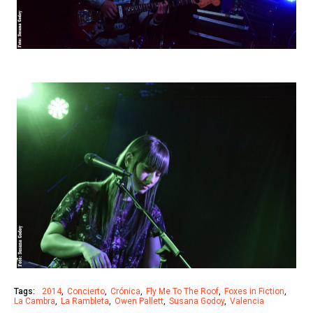
Tags:
2014
Concierto
Crónica
Fly Me To The Roof
Foxes in Fiction
La Cambra
La Rambleta
Owen Pallett
Susana Godoy
Valencia