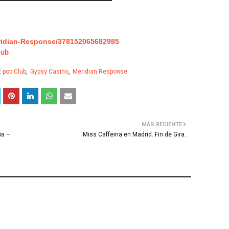
ridian-Response/378152065682985
lub
 pop Club
Gypsy Casino
Meridian Response
MÁS RECIENTE
ia –
Miss Caffeina en Madrid. Fin de Gira.