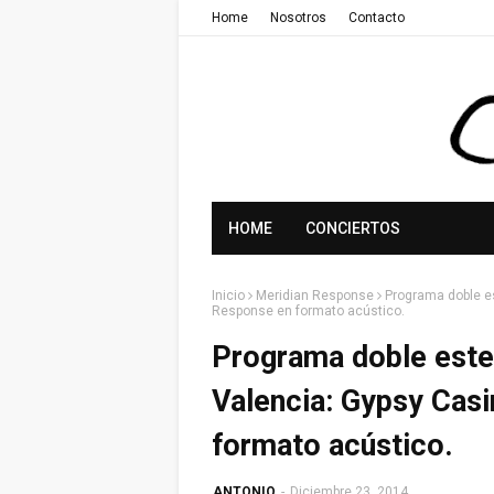
Home
Nosotros
Contacto
HOME
CONCIERTOS
Inicio
Meridian Response
Programa doble e
Response en formato acústico.
Programa doble este
Valencia: Gypsy Cas
formato acústico.
ANTONIO
-
Diciembre 23, 2014