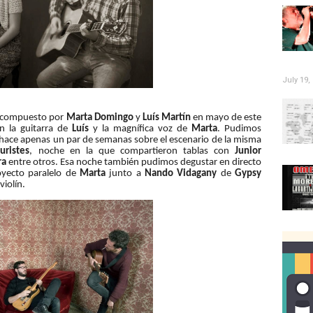
July 19,
 compuesto por
Marta Domingo
y
Luís Martín
en mayo de este
n la guitarra de
Luís
y la magnífica voz de
Marta
. Pudimos
hace apenas un par de semanas sobre el escenario de la misma
uristes
, noche en la que compartieron tablas con
Junior
ra
entre otros. Esa noche también pudimos degustar en directo
oyecto paralelo de
Marta
junto a
Nando Vidagany
de
Gypsy
violín.