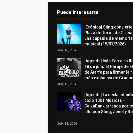
Puede interesarte
[Crónica] Sting convierte
Plaza de Toros de Grana
una cápsula de memoria
musical (15/07/2026)
July 16, 2026
[Agenda] Iván Ferreiro ll
18 de julio al Paraje de E
de Atarfe para firmar la 
más exclusiva de Granad
July 15, 2026
[Agenda] La sexta edició
ciclo 1001 Músicas –
CaixaBank arranca por t
alto con Sting, Zenet y R
.
July 14, 2026