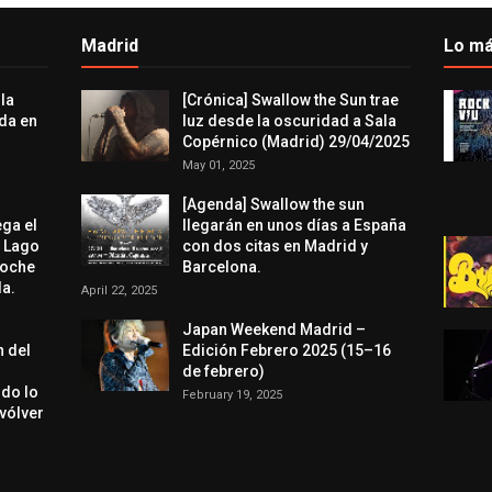
Madrid
Lo má
 la
[Crónica] Swallow the Sun trae
da en
luz desde la oscuridad a Sala
Copérnico (Madrid) 29/04/2025
May 01, 2025
[Agenda] Swallow the sun
ega el
llegarán en unos días a España
l Lago
con dos citas en Madrid y
noche
Barcelona.
a.
April 22, 2025
Japan Weekend Madrid –
n del
Edición Febrero 2025 (15–16
de febrero)
odo lo
February 19, 2025
evólver