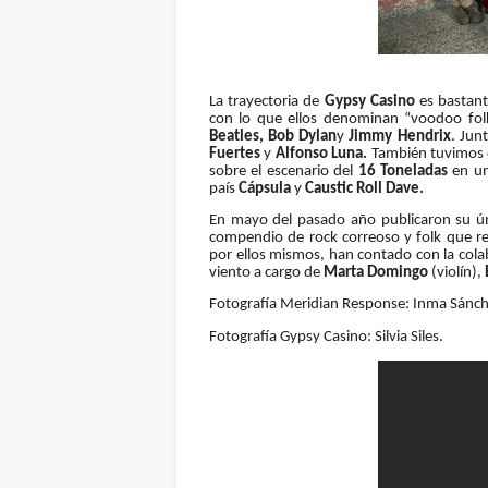
La trayectoria de
Gypsy Casino
es bastant
con lo que ellos denominan “voodoo folk
Beatles, Bob Dylan
y
Jimmy Hendrix
. Jun
Fuertes
y
Alfonso Luna.
También tuvimos 
sobre el escenario del
16 Toneladas
en un
país
Cápsula
y
Caustic Roll Dave.
En mayo del pasado año publicaron su ún
compendio de rock correoso y folk que r
por ellos mismos, han contado con la col
viento a cargo de
Marta Domingo
(violín),
Fotografía Meridian Response: Inma Sánc
Fotografía Gypsy Casino: Silvia Siles.