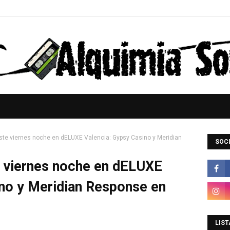
ste viernes noche en dELUXE Valencia: Gypsy Casino y Meridian
SOCI
 viernes noche en dELUXE
ino y Meridian Response en
LIST