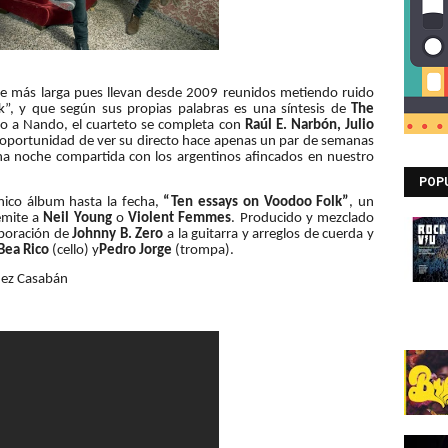
e más larga pues llevan desde 2009 reunidos metiendo ruido
”, y que según sus propias palabras es una síntesis de
The
to a Nando, el cuarteto se completa con
Raúl E. Narbón, Julio
oportunidad de ver su directo hace apenas un par de semanas
a noche compartida con los argentinos afincados en nuestro
POP
ico álbum hasta la fecha,
“Ten essays on Voodoo Folk”
, un
emite a
Neil Young
o
Violent Femmes
. Producido y mezclado
aboración de
Johnny B. Zero
a la guitarra y arreglos de cuerda y
Bea Rico
(cello) y
Pedro Jorge
(trompa).
hez Casabán