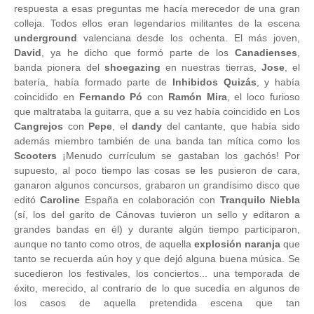
respuesta a esas preguntas me hacía merecedor de una gran
colleja. Todos ellos eran legendarios militantes de la escena
underground
valenciana desde los ochenta. El más joven,
David
, ya he dicho que formó parte de los
Canadienses
,
banda pionera del
shoegazing
en nuestras tierras,
Jose
, el
batería, había formado parte de
Inhibidos Quizás
, y había
coincidido en
Fernando Pó
con
Ramón Mira
, el loco furioso
que maltrataba la guitarra, que a su vez había coincidido en Los
Cangrejos
con
Pepe
, el
dandy
del cantante, que había sido
además miembro también de una banda tan mítica como los
Scooters
¡Menudo currículum se gastaban los gachós! Por
supuesto, al poco tiempo las cosas se les pusieron de cara,
ganaron algunos concursos, grabaron un grandísimo disco que
editó
Caroline
España en colaboración con
Tranquilo Niebla
(sí, los del garito de Cánovas tuvieron un sello y editaron a
grandes bandas en él) y durante algún tiempo participaron,
aunque no tanto como otros, de aquella
explosión
naranja
que
tanto se recuerda aún hoy y que dejó alguna buena música. Se
sucedieron los festivales, los conciertos... una temporada de
éxito, merecido, al contrario de lo que sucedía en algunos de
los casos de aquella pretendida escena que tan