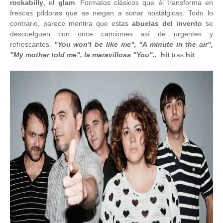
rockabilly
, el
glam
. Formatos clásicos que él transforma en
frescas píldoras que se niegan a sonar nostálgicas. Todo lo
contrario, parece mentira que estas
abuelas del invento
se
descuelguen con once canciones así de urgentes y
refrescantes.
"You won't be like me", "A minute in the air",
"My mother told me", la maravillosa "You"..
.
hit
tras
hit
.