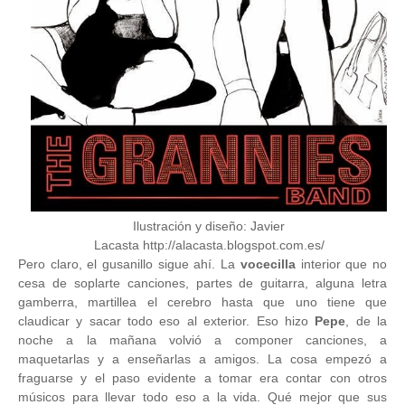
Ilustración y diseño: Javier
Lacasta http://alacasta.blogspot.com.es/
Pero claro, el gusanillo sigue ahí. La
vocecilla
interior que no
cesa de soplarte canciones, partes de guitarra, alguna letra
gamberra, martillea el cerebro hasta que uno tiene que
claudicar y sacar todo eso al exterior. Eso hizo
Pepe
, de la
noche a la mañana volvió a componer canciones, a
maquetarlas y a enseñarlas a amigos. La cosa empezó a
fraguarse y el paso evidente a tomar era contar con otros
músicos para llevar todo eso a la vida. Qué mejor que sus