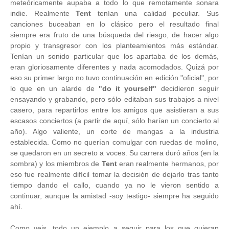
meteóricamente aupaba a todo lo que remotamente sonara
indie. Realmente
Tent
tenían una calidad peculiar. Sus
canciones buceaban en lo clásico pero el resultado final
siempre era fruto de una búsqueda del riesgo, de hacer algo
propio y transgresor con los planteamientos más estándar.
Tenían un sonido particular que los apartaba de los demás,
eran gloriosamente diferentes y nada acomodados. Quizá por
eso su primer largo no tuvo continuación en edición "oficial", por
lo que en un alarde de
"do it yourself"
decidieron seguir
ensayando y grabando, pero sólo editaban sus trabajos a nivel
casero, para repartirlos entre los amigos que asistieran a sus
escasos conciertos (a partir de aquí, sólo harían un concierto al
año). Algo valiente, un corte de mangas a la industria
establecida. Como no querían comulgar con ruedas de molino,
se quedaron en un secreto a voces. Su carrera duró años (en la
sombra) y los miembros de
Tent
eran realmente hermanos, por
eso fue realmente difícil tomar la decisión de dejarlo tras tanto
tiempo dando el callo, cuando ya no le vieron sentido a
continuar, aunque la amistad -soy testigo- siempre ha seguido
ahí.
Como veis, todo un ejemplo a seguir para los que quieran