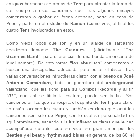
antiguos hermanos de armas de
Tent
para afrontar la tarea de
dar cuerpo a esas canciones que, tras algunos ensayos
comenzaron a grabar de forma artesana, parte en casa de
Pepe y parte en el estudio de
Ramón
(como véis, al final los
cuatro
Tent
involucrados en esto).
Como viejos lobos que son y en un alarde de sarcasmo
decidieron llamarse
The Grannies
(oficialmente
"The
Grannies Band"
, para diferenciar de una banda americana de
igual nombre). De esta forma
"las abuelitas"
comenzaron a
buscar una discográfica adecuada para editar el disco. Tras
varias conversaciones infructíferas dieron con el bueno de
José
Antonio Comandant
, todo un guerrillero del
underground
valenciano, que les fichó para su
Comboi Records
y al fin
"01"
, que así se titula la criatura, puede ver la luz. Son
canciones en las que se respira el espíritu de
Tent
, pero claro,
no están tocando los cuatro y también es cierto que aquí las
canciones son sólo de
Pepe
, con lo cual su personalidad es
aquí prominente, sacando a la luz influencias claras que le han
acompañado durante toda su vida: su gran amor por los
Beatles
y el
beat
y
rhythm and blues
en general de los 60, el