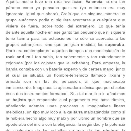
Aquella noche tuve una rara revelación:
Valencia
no era tan
páramo como yo pensaba que era (yo entonces era muy
ignorante, igual que ahora). Creía que de ninguna manera un
grupo autóctono podía ni siquiera acercarse a cualquiera que
viniera de fuera, sobre todo, del extranjero. Lo que tenía
delante aquella noche en ese garito tan pequeño que ni siquiera
tenía tarima para las actuaciones no sólo se acercaba a los
grupos extranjeros, sino que en gran medida, los
superaba
.
Raro era contemplar en aquellos tiempos una manifestación de
rock and roll
tan sabia, tan vehemente y tan rotundamente
cojonuda (por los cojones que le echaban). Para empezar, la
banda contaba con un batería experto y de certera mano, junto
al cual se situaba un hombre-terremoto llamado
Txoni
y
armado con un
kit
de percusión, al que machacaba
inmisericorde. Imaginaos la apisonadora sónica que por sí solos
esos dos instrumentos formaban. Si a tal martilleo le añadimos
un
bajista
que empastaba cual pegamento esa base rítmica,
añadiendo además unas preciosas e imaginativas líneas
melódicas, un tipo muy loco a la
guitarra
maltratándola como si
le hubiera hecho algo muy malo y por último un hombre que se
apoderaba del micro con la elegancia, la seguridad y la potencia
de cualquiera de las estrellas de rock de los
pósters
, la