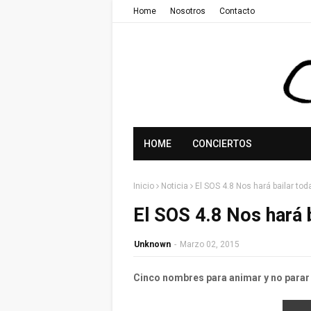
Home
Nosotros
Contacto
HOME
CONCIERTOS
Inicio
Noticia
El SOS 4.8 Nos hará bailar tod
El SOS 4.8 Nos hará 
Unknown
-
Marzo 02, 2015
Cinco nombres para animar y no parar