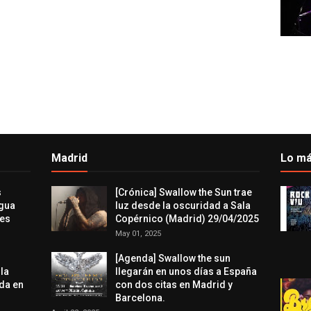
Madrid
Lo má
s
[Crónica] Swallow the Sun trae
agua
luz desde la oscuridad a Sala
res
Copérnico (Madrid) 29/04/2025
May 01, 2025
[Agenda] Swallow the sun
 la
llegarán en unos días a España
da en
con dos citas en Madrid y
Barcelona.