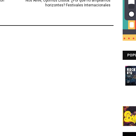
con
Nos Alive, Optimus Lisboa. ¿Por qué no ampliamos
horizontes? Festivales Internacionales
POP