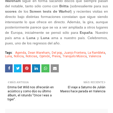
Wareham
sigue en forma sacando discos que siempre pasan
del notable, tanto sólo como con
Britta
(sobresaliente para sus
scores
de los
Screen tests de Warhol
) y recientes visitas en
directo bajo distintas formaciones constatan que sigue siendo
interesante lo que ofrece en directo. Además, la gira, aunque
posteriormente parece que se va a ver ampliada a otros lugares
de Europa, inicialmente se pensó sólo para
España
. Nuestro
país ama a
Luna
y
Luna
ama a nuestro país. Celebremos,
pues, uno de los regresos del año.
Tags:
Agenda
Dean Wareham
Del pop
Juanjo Frontera
La Rambleta
Luna
Noticia
Noticias
Opinión
Previa
Tranquilo Música
Valencia
MÁS ANTIGUA
MÁS RECIENTE
Emma Get Wild nos ofrecerán en
El viaje a Saturno de Julián
acústico y como dúo su último
Maeso hace parada en Valencia
álbum, el rotundo "Once I was a
tiger".