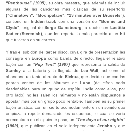
"Penthouse" (1995)
, su obra maestra, que además de incluir
algunas de las canciones más clásicas de su repertorio
("Chinatown", "Moonpalace", "23 minutes over Brussels"
),
contiene un
hidden-track
con una versión de
"Bonnie and
Clyde"
, original de
Serge Gainsbourg
, a dueto con
Laetitia
Sadier (Stereolab)
, que les reporta lo más parecido a un
hit
que tuvieran en su carrera.
Y tras el subidón del tercer disco, cuya gira de presentación les
consagra en
Europa
como banda de directo, llega el relativo
bajón con un
"Pup Tent" (1997)
que representa la salida de
Stanley
a la batería y la llegada de
Lee Wall
, así como el
abandono un tanto abrupto de
Elektra
, que decide que con las
pobres ventas de los álbumes de
Luna
(de cifras nada
desdeñables para un grupo de espíritu
indie
como ellos, por
otro lado) no les salen los números y no están dispuestos a
apostar más por un grupo poco rentable. También es su primer
bajón artístico, con un cierto acomodamiento en un sonido que
empieza a repetir demasiado los esquemas, lo cual se vería
acrecentado en el siguiente paso, un
"The days of our nights"
(1999)
, que publican en el sello independiente
Jericho
y que