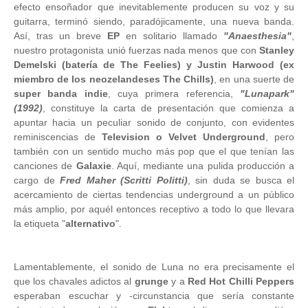
efecto ensoñador que inevitablemente producen su voz y su
guitarra, terminó siendo, paradójicamente, una nueva banda.
Así, tras un breve
EP
en solitario llamado
"Anaesthesia"
,
nuestro protagonista unió fuerzas nada menos que con
Stanley
Demelski (batería de The Feelies) y Justin Harwood (ex
miembro de los neozelandeses The Chills)
, en una suerte de
super banda indie
, cuya primera referencia,
"Lunapark"
(1992)
, constituye la carta de presentación que comienza a
apuntar hacia un peculiar sonido de conjunto, con evidentes
reminiscencias de
Television o Velvet Underground
, pero
también con un sentido mucho más pop que el que tenían las
canciones de
Galaxie
. Aquí, mediante una pulida producción a
cargo de
Fred Maher (Scritti Politti)
, sin duda se busca el
acercamiento de ciertas tendencias underground a un público
más amplio, por aquél entonces receptivo a todo lo que llevara
la etiqueta "
alternativo
".
Lamentablemente, el sonido de Luna no era precisamente el
que los chavales adictos al
grunge
y a
Red Hot Chilli Peppers
esperaban escuchar y -circunstancia que sería constante