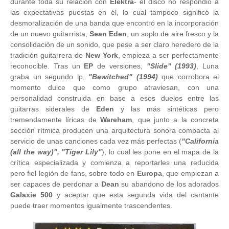
durante toda su relación con
Elektra
- el disco no respondió a
las expectativas puestas en él, lo cual tampoco significó la
desmoralización de una banda que encontró en la incorporación
de un nuevo guitarrista,
Sean Eden
, un soplo de aire fresco y la
consolidación de un sonido, que pese a ser claro heredero de la
tradición guitarrera de
New York
, empieza a ser perfectamente
reconocible. Tras un
EP
de versiones,
"Slide" (1993)
, Luna
graba un segundo lp,
"Bewitched" (1994)
que corrobora el
momento dulce que como grupo atraviesan, con una
personalidad construida en base a esos duelos entre las
guitarras siderales de
Eden
y las más sintéticas pero
tremendamente líricas de
Wareham
, que junto a la concreta
sección rítmica producen una arquitectura sonora compacta al
servicio de unas canciones cada vez más perfectas (
"California
(all the way)", "Tiger Lily"
), lo cual les pone en el mapa de la
crítica especializada y comienza a reportarles una reducida
pero fiel legión de fans, sobre todo en
Europa
, que empiezan a
ser capaces de perdonar a
Dean
su abandono de los adorados
Galaxie 500
y aceptar que esta segunda vida del cantante
puede traer momentos igualmente trascendentes.