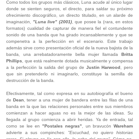
Como todos los grupos más clásicos, Luna acude al único lugar
donde se sienten seguros, el directo, para saldar su próximo
ofrecimiento discográfico, un directo titulado, en un alarde de
imaginación,
"Luna live" (2001)
, que posee la (rara, en estos
formatos) cualidad de capturar de manera fiel el contundente
sonido de una banda que ha girado incansablemente y que se
compenetra a la perfección en el escenario. Este trabajo
además sirve como presentación oficial de la nueva bajista de la
banda, una arrebatadoramente bella mujer llamada
Britta
Phillips
, que está realmente dotada musicalmente y compensa
a la perfección la salida del grupo de
Justin Harwood
, pero
que sin pretenderlo ni imaginarlo, constituye la semilla de
destrucción de la banda.
Efectivamente, tal como expresa en su autobiografía el bueno
de
Dean
, tener a una mujer de bandera entre las filas de una
banda en la que las relaciones personales entre sus miembros
comienzan a hacer aguas no es la mejor de las ideas. Su
llegada al grupo comienza a abrir heridas. Ya de entrada, tal
como se lee en
"Postales negras"
, un bravucón
Wareham
advierte a sus compinches:
"Escuchad, no quiero historias