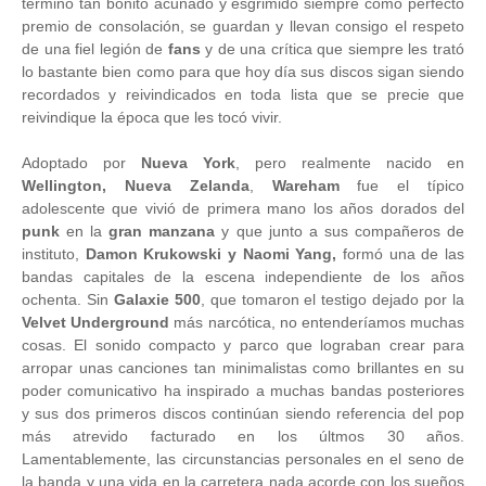
término tan bonito acuñado y esgrimido siempre como perfecto
premio de consolación, se guardan y llevan consigo el respeto
de una fiel legión de
fans
y de una crítica que siempre les trató
lo bastante bien como para que hoy día sus discos sigan siendo
recordados y reivindicados en toda lista que se precie que
reivindique la época que les tocó vivir.
Adoptado por
Nueva York
, pero realmente nacido en
Wellington, Nueva Zelanda
,
Wareham
fue el típico
adolescente que vivió de primera mano los años dorados del
punk
en la
gran manzana
y que junto a sus compañeros de
instituto,
Damon Krukowski y Naomi Yang,
formó una de las
bandas capitales de la escena independiente de los años
ochenta. Sin
Galaxie 500
, que tomaron el testigo dejado por la
Velvet Underground
más narcótica, no entenderíamos muchas
cosas. El sonido compacto y parco que lograban crear para
arropar unas canciones tan minimalistas como brillantes en su
poder comunicativo ha inspirado a muchas bandas posteriores
y sus dos primeros discos continúan siendo referencia del pop
más atrevido facturado en los últmos 30 años.
Lamentablemente, las circunstancias personales en el seno de
la banda y una vida en la carretera nada acorde con los sueños