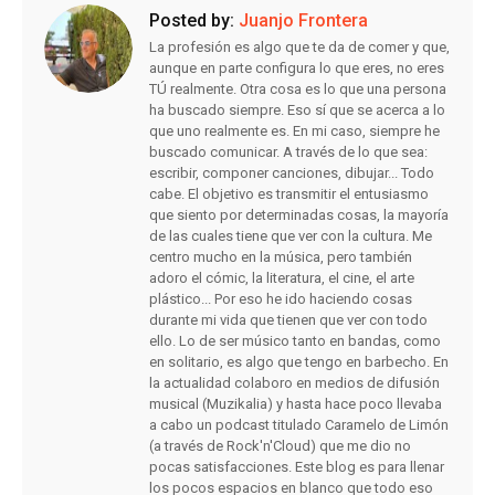
Posted by:
Juanjo Frontera
La profesión es algo que te da de comer y que,
aunque en parte configura lo que eres, no eres
TÚ realmente. Otra cosa es lo que una persona
ha buscado siempre. Eso sí que se acerca a lo
que uno realmente es. En mi caso, siempre he
buscado comunicar. A través de lo que sea:
escribir, componer canciones, dibujar... Todo
cabe. El objetivo es transmitir el entusiasmo
que siento por determinadas cosas, la mayoría
de las cuales tiene que ver con la cultura. Me
centro mucho en la música, pero también
adoro el cómic, la literatura, el cine, el arte
plástico... Por eso he ido haciendo cosas
durante mi vida que tienen que ver con todo
ello. Lo de ser músico tanto en bandas, como
en solitario, es algo que tengo en barbecho. En
la actualidad colaboro en medios de difusión
musical (Muzikalia) y hasta hace poco llevaba
a cabo un podcast titulado Caramelo de Limón
(a través de Rock'n'Cloud) que me dio no
pocas satisfacciones. Este blog es para llenar
los pocos espacios en blanco que todo eso